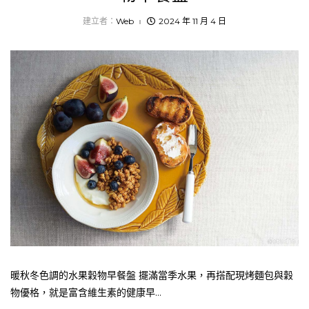
建立者：
Web
2024 年 11 月 4 日
暖秋冬色調的水果穀物早餐盤 擺滿當季水果，再搭配現烤麵包與穀
物優格，就是富含維生素的健康早...