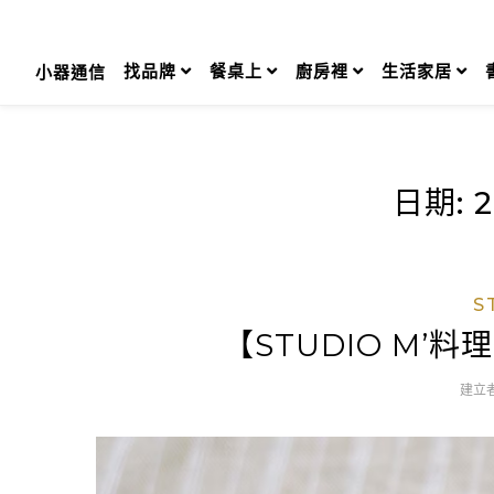
Skip
to
content
找品牌
餐桌上
廚房裡
生活家居
小器通信
日期:
2
S
【STUDIO M
建立