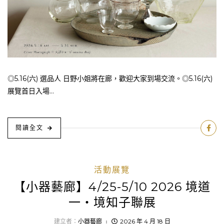
◎5.16(六) 選品人 日野小姐將在廊，歡迎大家到場交流。◎5.16(六)
展覽首日入場...
閱讀全文
活動展覽
【小器藝廊】4/25-5/10 2026 境道
一・境知子聯展
建立者：
小器藝廊
2026 年 4 月 18 日