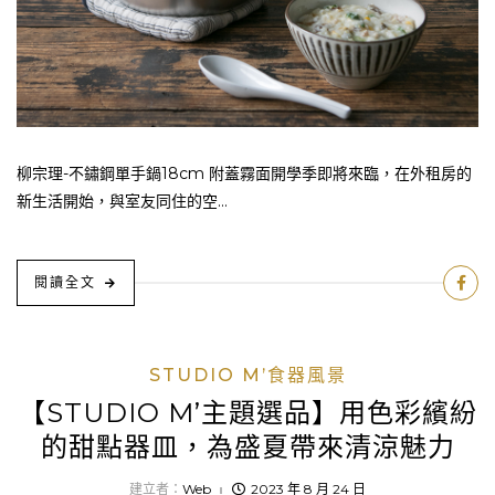
柳宗理-不鏽鋼單手鍋18cm 附蓋霧面開學季即將來臨，在外租房的
新生活開始，與室友同住的空...
閱讀全文
STUDIO M’食器風景
【STUDIO M’主題選品】用色彩繽紛
的甜點器皿，為盛夏帶來清涼魅力
建立者：
Web
2023 年 8 月 24 日