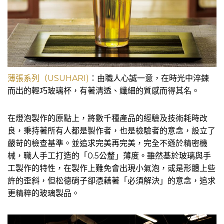
薄張系列（USUHARI)
：由職人心誠一意，在時光中淬鍊
而出的輕巧玻璃杯，有著清透、纖細的質感而得其名。
在燈泡製作的原點上，將數千種產品的經驗及技術耗時改
良，秉持著所有人都是製作者，也是檢驗者的意念，設立了
嚴苛的檢查基準。並追求完美再完美，完全不遜於精密機
械，職人手工打造的「0.5公釐」薄度。雖然基於玻璃與手
工製作的特性，在製作上難免會出現小氣泡，或是形體上些
許的歪斜，但松德硝子卻憑藉著「必須解決」的意念，追求
更精粹的玻璃製品。