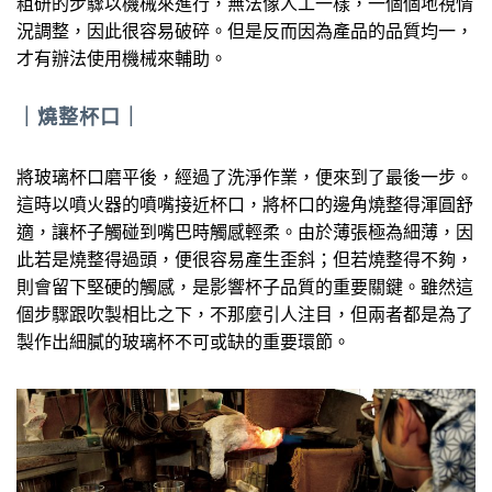
粗研的步驟以機械來進行，無法像人工一樣，一個個地視情
況調整，因此很容易破碎。但是反而因為產品的品質均一，
才有辦法使用機械來輔助。
｜
燒整杯口
｜
將玻璃杯口磨平後，經過了洗淨作業，便來到了最後一步。
這時以噴火器的噴嘴接近杯口，將杯口的邊角燒整得渾圓舒
適，讓杯子觸碰到嘴巴時觸感輕柔。由於薄張極為細薄，因
此若是燒整得過頭，便很容易產生歪斜；但若燒整得不夠，
則會留下堅硬的觸感，是影響杯子品質的重要關鍵。雖然這
個步驟跟吹製相比之下，不那麼引人注目，但兩者都是為了
製作出細膩的玻璃杯不可或缺的重要環節。