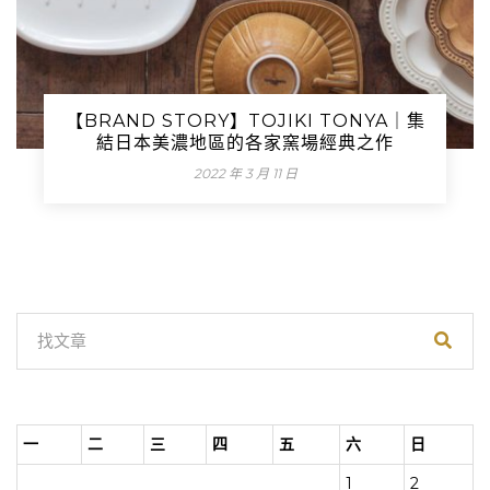
【BRAND STORY】TOJIKI TONYA｜集
結日本美濃地區的各家窯場經典之作
2022 年 3 月 11 日
一
二
三
四
五
六
日
1
2