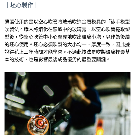
｜坯心製作｜
薄張使用的是以空心吹管將玻璃吹進金屬模具的「徒手模型
吹製法。職人將熔化在窯爐中的玻璃膏，以空心吹管捲取塑
型後，從空心吹管中小心翼翼地吹出玻璃小泡，以作為後續
的坯心使用。坯心必須吹製的大小均一、厚度一致，因此據
說得花上三年時間才能學會。不過此技法是吹製玻璃裡最基
本的技術，也是影響最後成品優劣的最重要關鍵。