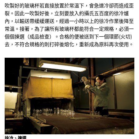
吹製好的玻璃杯若直接放置於常溫下，會急速冷卻而造成歪
裂。因此一吹製好後，立刻要放入約攝氏五百度的徐冷爐
內，以輸送帶緩緩運送，經過一小時以上的徐冷作業後降至
常溫。接著，為了讓所有玻璃杯都能符合一定規格，必須一
個個揀選（成品檢查）。合格的便被送到下一個環節(火切)
去，不符合規格的則打碎後熔化，重新成為原料再次使用。
徐冷、揀選