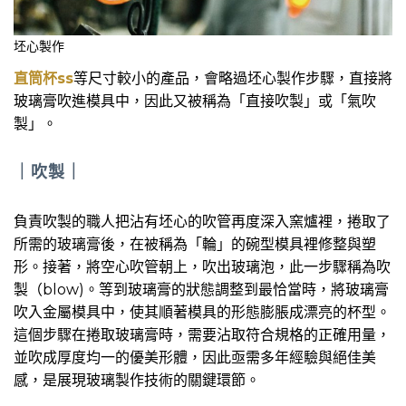
坯心製作
直筒杯ss
等尺寸較小的產品，會略過坯心製作步驟，直接將
玻璃膏吹進模具中，因此又被稱為「直接吹製」或「氣吹
製」。
｜
吹製
｜
負責吹製的職人把沾有坯心的吹管再度深入窯爐裡，捲取了
所需的玻璃膏後，在被稱為「輪」的碗型模具裡修整與塑
形。接著，將空心吹管朝上，吹出玻璃泡，此一步驟稱為吹
製（blow)。等到玻璃膏的狀態調整到最恰當時，將玻璃膏
吹入金屬模具中，使其順著模具的形態膨脹成漂亮的杯型。
這個步驟在捲取玻璃膏時，需要沾取符合規格的正確用量，
並吹成厚度均一的優美形體，因此亟需多年經驗與絕佳美
感，是展現玻璃製作技術的關鍵環節。