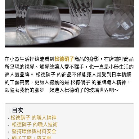
在小器生活裡總能看到
松德硝子
商品的身影，在店鋪裡商品
所呈現的視覺、觸覺總讓人愛不釋手，也一直是小器生活的
高人氣品牌。 松德硝子 的商品不僅能讓人感受到日本精細
的工藝高度，更讓人撼動的是 松德硝子 的品牌職人精神，
跟隨著我們的腳步一起進入松德硝子的玻璃世界吧～
目次
｜
松德硝子 的職人精神
• 
松德硝子 的職人技術
•
堅持環保與材料安全
•
硝子工廠，夜未眠
•