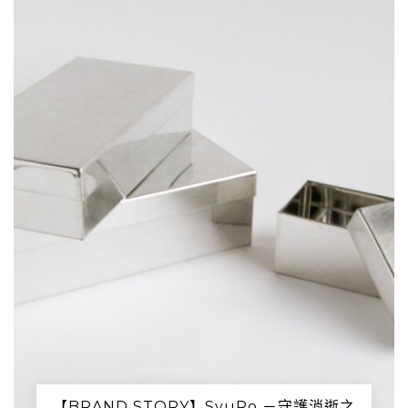
【BRAND STORY】SyuRo －守護消逝之