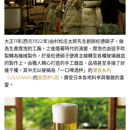
大正11年(西元1922年)由村松庄太郎先生創辦松德硝子，做
為生產燈泡的工廠。之後隨著時代的演變，燈泡也由徒手吹
製轉為機械製作，於是松德硝子便將主線轉至各種玻璃器皿
的製作上。由職人精心打造的手工器皿，品項甚至多達了好
幾千種。其中尤以被稱為「一口啤酒杯」的
薄張系列
（USUHARI)
的
直筒杯S款
，廣受日本各地料亭與餐館的喜
愛。