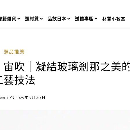
書籍雜貨
選材質
品飲日本
送禮專區
材質小教室
選品推薦
】宙吹｜凝結玻璃剎那之美
工藝技法
eb
2025 年 3 月 30 日