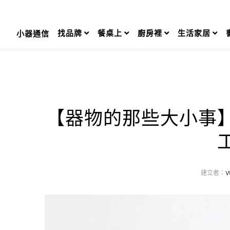
Skip
to
content
找品牌
餐桌上
廚房裡
生活家居
小器通信
【器物的那些大小事
建立者：
W