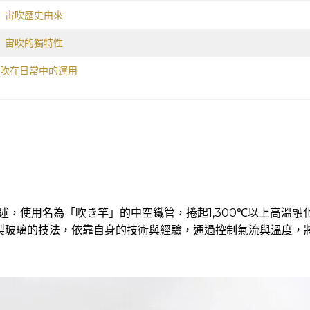
宙吹歷史由來
宙吹的獨特性
吹在日常中的運用
所述，使用名為「吹き竿」的中空鐵管，捲起1,300℃以上高溫融
製玻璃的技法，依靠自身的技術與經驗，通過控制氣流與溫度，