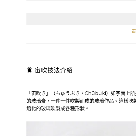
宙
–
◉ 宙吹技法介紹
「宙吹き」（ちゅうぶき，Chūbuki）如字面上
的玻璃膏，一件一件吹製而成的玻璃作品。這樣吹
熔化的玻璃吹製成各種形狀。