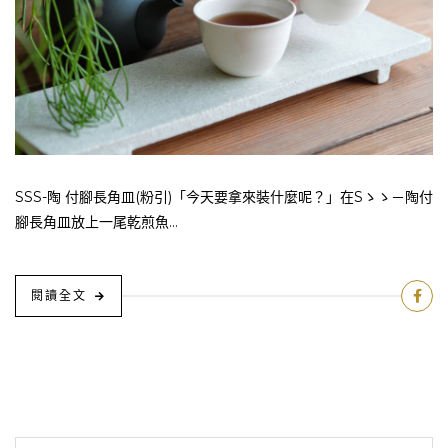
SSS-陶 付腳長角皿(粉引)「今天要拿來裝什麼呢？」在Sゝゝ－陶付
腳長角皿放上一尾乾煎魚...
閱讀全文