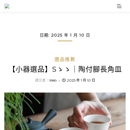
Skip
to
content
日期:
2025 年 1 月 10 日
選品推薦
【小器選品】Sゝゝ｜陶付腳長角皿
建立者：
Web
2025 年 1 月 10 日