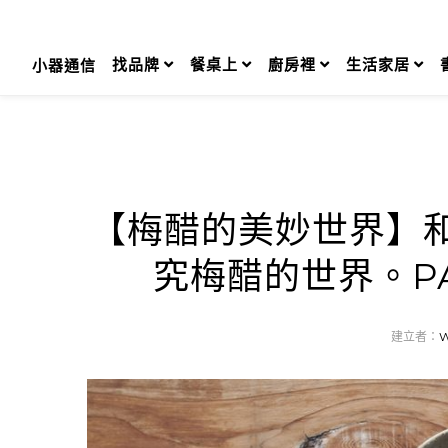
Skip
to
content
找品牌
餐桌上
廚房裡
生活家居
小器通信
【梅醋的美妙世界】
究梅醋的世界。PA
建立者：
W