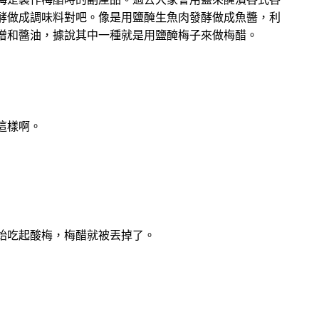
酵做成調味料對吧。像是用鹽醃生魚肉發酵做成魚醬，利
增和醬油，據說其中一種就是用鹽醃梅子來做梅醋。
這樣啊。
始吃起酸梅，梅醋就被丟掉了。