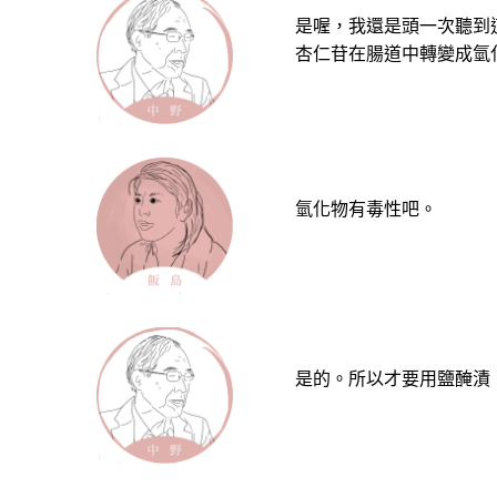
是喔，我還是頭一次聽到
杏仁苷在腸道中轉變成氫
氫化物有毒性吧。
是的。所以才要用鹽醃漬