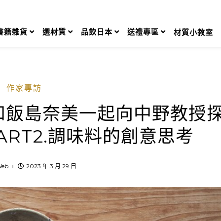
書籍雜貨
選材質
品飲日本
送禮專區
材質小教室
作家專訪
和飯島奈美一起向中野教授
RT2.調味料的創意思考
eb
2023 年 3 月 29 日