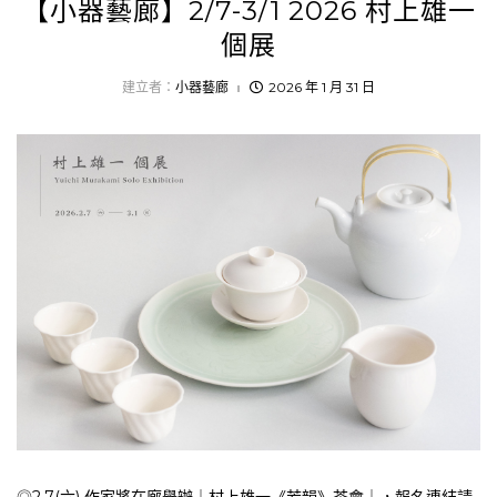
【小器藝廊】2/7-3/1 2026 村上雄一
個展
建立者：
小器藝廊
2026 年 1 月 31 日
◎2.7(六) 作家將在廊舉辦｜村上雄一《芳韻》茶會｜，報名連結請