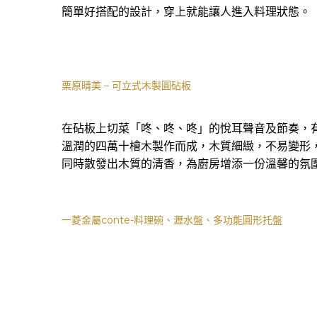
簡單好搭配的設計，穿上就能讓人進入料理狀態。
栗原晴美 – 可立式木製圓砧板
在砧板上切菜「咚、咚、咚」的悅耳聲音及節奏，
溫潤的四萬十檜木製作而成，木質細緻，不易變形
同時散發出木質的清香，為廚房增添一份溫馨的氛
一菱金屬conte-料理碗、瀝水盤、多功能圓形托盤