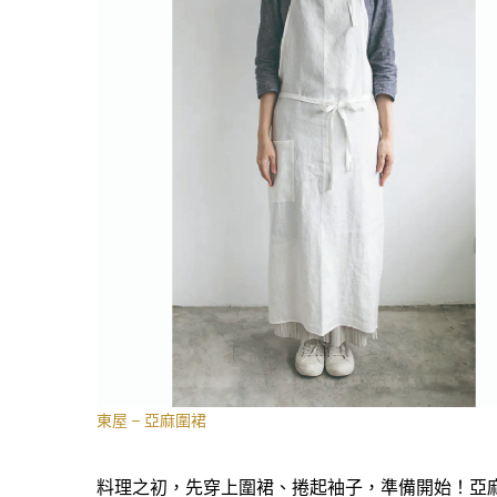
東屋 – 亞麻圍裙
料理之初，先穿上圍裙、捲起袖子，準備開始！亞