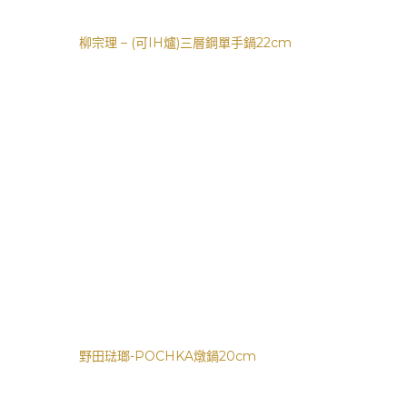
柳宗理 – (可IH爐)三層鋼單手鍋22cm
野田琺瑯-POCHKA燉鍋20cm