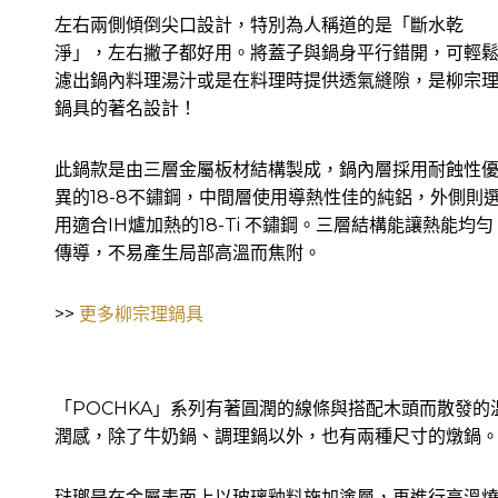
左右兩側傾倒尖口設計，特別為人稱道的是「斷水乾
淨」，左右撇子都好用。將蓋子與鍋身平行錯開，可輕
濾出鍋內料理湯汁或是在料理時提供透氣縫隙，是柳宗
鍋具的著名設計！
此鍋款是由三層金屬板材結構製成，鍋內層採用耐蝕性
異的18-8不鏽鋼，中間層使用導熱性佳的純鋁，外側則
用適合IH爐加熱的18-Ti 不鏽鋼。三層結構能讓熱能均勻
傳導，不易產生局部高溫而焦附。
>>
更多柳宗理鍋具
「POCHKA」系列有著圓潤的線條與搭配木頭而散發的
潤感，除了牛奶鍋、調理鍋以外，也有兩種尺寸的燉鍋
琺瑯是在金屬表面上以玻璃釉料施加塗層，再進行高溫