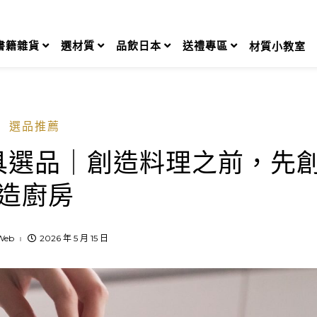
書籍雜貨
選材質
品飲日本
送禮專區
材質小教室
選品推薦
具選品｜創造料理之前，先
造廚房
Web
2026 年 5 月 15 日