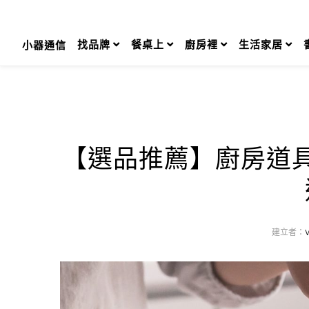
Skip
to
content
找品牌
餐桌上
廚房裡
生活家居
小器通信
【選品推薦】廚房道
建立者：