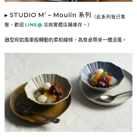
▸ STUDIO M’ – Moulin 系列
（此系列皆已售
罄，歡迎
LINE@
洽詢實體店舖庫存。）
器型宛如風車般轉動的柔和線條，為食桌帶來一縷涼風。