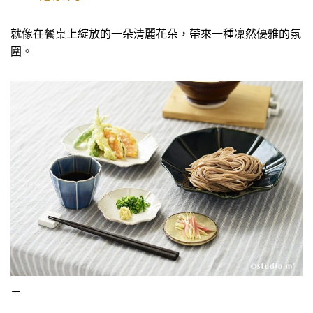
就像在餐桌上綻放的一朵清麗花朵，帶來一種凜然優雅的氛
圍。
－