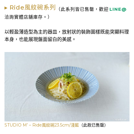
▸ Ride風紋碗系列
（此系列皆已售罄，歡迎
LINE@
洽詢實體店舖庫存。）
以輕盈薄造型為主的器皿，放射狀的裝飾圖樣既能突顯料理
本身，也能展現盤面留白的美感。
STUDIO M’ – Ride風紋碗23.5cm/淺藍
（此款已售罄）