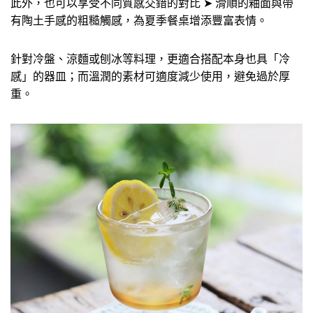
此外，也可以享受不同質感交錯的對比 ➤ 滑順的釉面與帶
有陶土手感的粗糙觸感，為夏季餐桌增添豐富表情。
針對冷盤、涼麵或刨冰等料理，更適合搭配本身也具「冷
感」的器皿；而溫潤的素材可適度減少使用，避免過於厚
重。