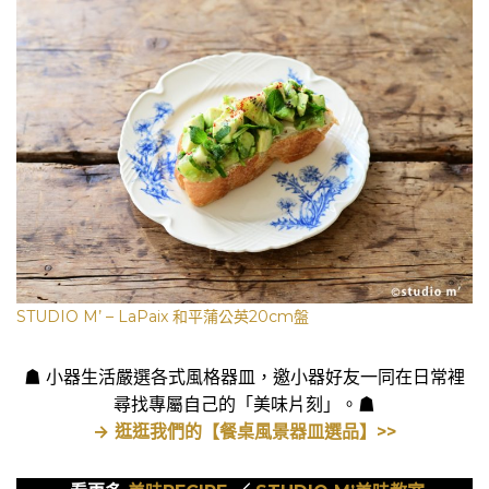
STUDIO M’ – LaPaix 和平蒲公英20cm盤
☗ 小器生活嚴選各式風格器皿，邀小器好友一同在日常裡
尋找專屬自己的「美味片刻」。☗
→ 逛逛我們的【餐桌風景器皿選品】>>