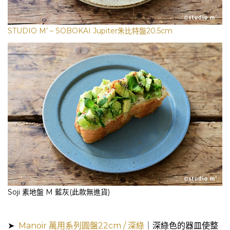
STUDIO M’ – SOBOKAI Jupiter朱比特盤20.5cm
Soji 素地盤 M 藍灰(此款無進貨)
➤
Manoir 萬用系列圓盤22cm / 深綠
｜深綠色的器皿使整