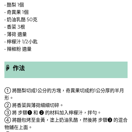
• 酪梨 1個
• 奇異果 1個
• 奶油乳酪 50克
• 香菜 3根
• 薄荷 適量
• 檸檬汁 1/2小匙
• 辣椒粉 適量
☟ 作法
① 將酪梨切成1公分的方塊，奇異果切成約1公分厚的半月
形。
② 將香菜與薄荷細細切碎。
③ 將 步驟➊ 和 ➋ 的材料加入檸檬汁，拌勻。
④ 將麵包烤至金黃，塗上奶油乳酪，然後將 步驟➌ 的混合
物鋪在上面。