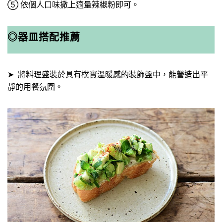
⑤ 依個人口味撒上適量辣椒粉即可。
◎器皿搭配推薦
➤ 將料理盛裝於具有樸實溫暖感的裝飾盤中，能營造出平
靜的用餐氛圍。