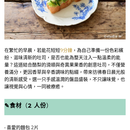
在繁忙的早晨，若能花短短
9分鐘
，為自己準備一份色彩繽
紛、滋味清新的吐司，是否也能為整天注入一點溫柔的能
量？這道結合酪梨的滑順與奇異果果香的創意吐司，不僅營
養滿分，更因香草與辛香調味的點綴，帶來彷彿春日晨光般
的清新感受。選一只手感溫潤的盤皿盛裝，不只讓味覺，也
讓視覺與心情，一同被療癒。
✎食材
（
2 人份
）
• 喜愛的麵包 2片