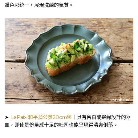
體色彩統一，展現洗練的氣質。
➤
LaPaix 和平蒲公英20cm盤
｜具有留白或邊緣設計的器
皿，即使是份量感十足的吐司也能呈現得清爽俐落。