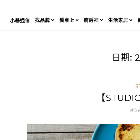
Skip
to
content
找品牌
餐桌上
廚房裡
生活家居
小器通信
日期:
S
【STUDI
建立