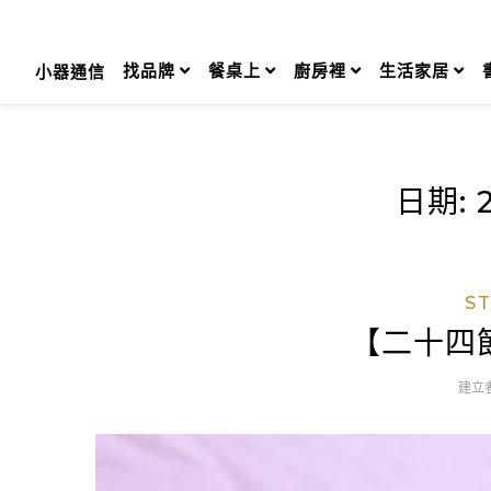
Skip
to
content
找品牌
餐桌上
廚房裡
生活家居
小器通信
日期:
S
【二十四
建立