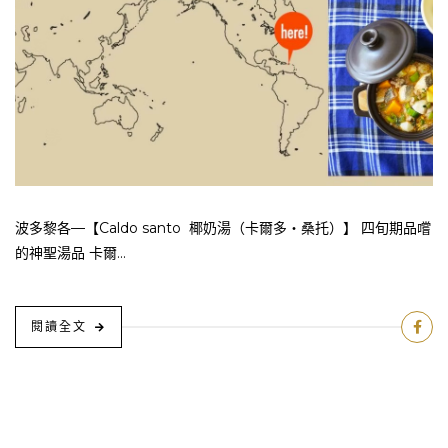
波多黎各—【Caldo santo 椰奶湯（卡爾多・桑托）】 四旬期品嚐
的神聖湯品 卡爾...
閱讀全文