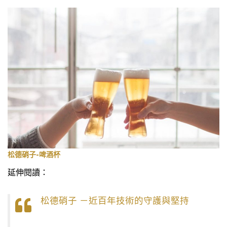
松德硝子-啤酒杯
延伸閱讀：
松德硝子 －近百年技術的守護與堅持