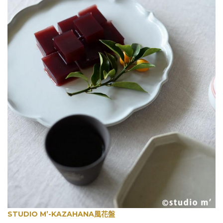
STUDIO M’-KAZAHANA
風花
盤