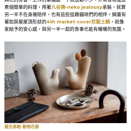
煮個簡單的料理，用著
九谷燒-neko jealousy
承裝，就算
另一半不在身邊陪伴，也有這些逗趣貓咪們的相伴。鍋蓋有
著如房屋屋頂形狀的
4th market-cocer炊飯土鍋
，就像
家給予的安心感，與另一半一起的食事也能有暖暖的氛圍。
鹿兒島睦-動物花器