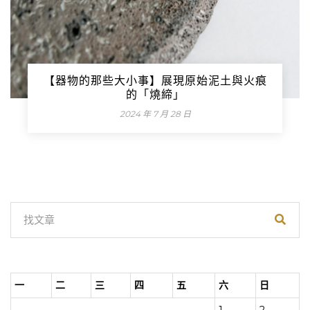
【器物的那些大小事】展現原始泥土與火痕
的「燒締」
2024 年 7 月 28 日
一
二
三
四
五
六
日