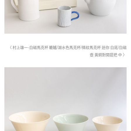
〈 村上雄一-白磁馬克杯 轆轤/湖水色馬克杯/條紋馬克杯 迷你 白底/白磁
壺 黃銅對開提把 中 〉