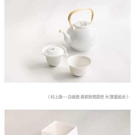
〈 村上雄一-白磁壺 黃銅對開提把 大/寶蓋組合 〉