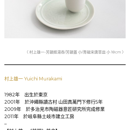
〈 村上雄一-芳韻姬湯吞/芳韻蓋 小/青磁宋唐草皿 小 18cm 〉
村上雄一 Yuichi Murakami
1982年 出生於東京
2001年 於沖繩縣讀古村 山田真萬門下修行5年
2009年 於多治見市陶磁器意匠研究所完成修業
2011年 於岐阜縣土岐市建立工房
–