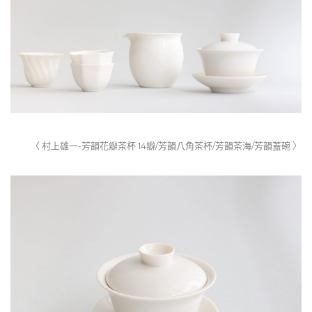
〈 村上雄一-芳韻花瓣茶杯 14瓣/芳韻八角茶杯/芳韻茶海/芳韻蓋碗 〉