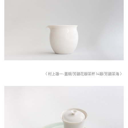
〈 村上雄一-蓋碗/芳韻花瓣茶杯 14瓣/芳韻茶海 〉