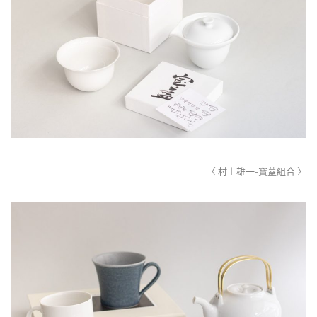
〈 村上雄一-寶蓋組合 〉