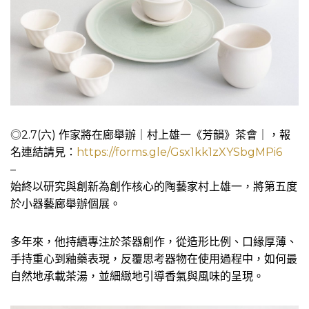
◎2.7(六) 作家將在廊舉辦｜村上雄一《芳韻》茶會｜，報
名連結請見：
https://forms.gle/Gsx1kk1zXYSbgMPi6
–
始終以研究與創新為創作核心的陶藝家村上雄一，將第五度
於小器藝廊舉辦個展。
多年來，他持續專注於茶器創作，從造形比例、口緣厚薄、
手持重心到釉藥表現，反覆思考器物在使用過程中，如何最
自然地承載茶湯，並細緻地引導香氣與風味的呈現。