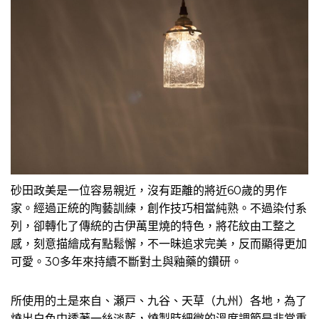
砂田政美是一位容易親近，沒有距離的將近60歲的男作
家。經過正統的陶藝訓練，創作技巧相當純熟。不過染付系
列，卻轉化了傳統的古伊萬里燒的特色，將花紋由工整之
感，刻意描繪成有點鬆懈，不一昧追求完美，反而顯得更加
可愛。30多年來持續不斷對土與釉藥的鑽研。
所使用的土是來自、瀬戸、九谷、天草（九州）各地，為了
燒出白色中透著一絲淡藍，燒製時細微的溫度調節是非常重