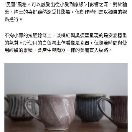
“民藝”風格。可以感受出從小受到家緣[2]影響之深。對於釉
藥、陶土的喜好雖然深受其影響，但創作時則是以獨自的觀
點進行。
不拘小節的拉胚線條上，淡桃紅與吳須藍呈現的是安泰穩重
的氣質。所使用的白色陶土乍看像是瓷器，但隨著時間與使
用經驗的累積，會產生與陶器一樣的美麗貫入紋路。