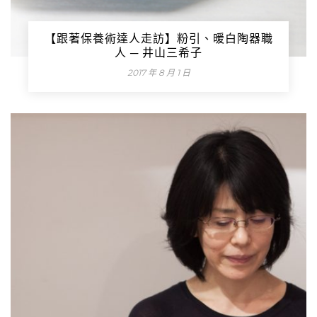
【跟著保養術達人走訪】粉引、暖白陶器職
人 ─ 井山三希子
2017 年 8 月 1 日