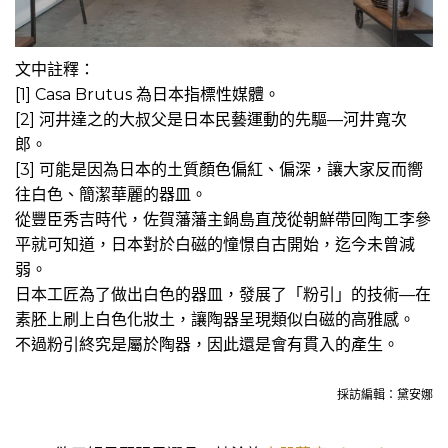
文中註釋：
[1] Casa Brutus 為日本指標性媒體。
[2] 河井達之的大叔父是日本民藝運動的先驅­—河井寬次
郎。
[3] 可能是因為日本的土質顏色偏紅、偏深，讓大家反而嚮
往白色、簡潔華麗的器皿。
從豐臣秀吉時代，佐賀藩藩主鍋島直茂從朝鮮帶回陶工李參
平就可知道，日本對於白磁的憧憬自古開始，迄今未曾減
弱。
日本工匠為了做出白色的器皿，發展了「粉引」的技術—在
素胚上刷上白色化妝土，讓陶器呈現類似白磁的高雅感。
不過粉引終究是屬於陶器，因此還是會有貫入的產生。
採訪編輯：黛安娜