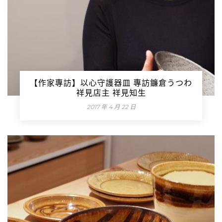
【作家專訪】以心守護器皿 專訪鐮倉うつわ
祥見店主 祥見知生
2017 年 4 月 22 日