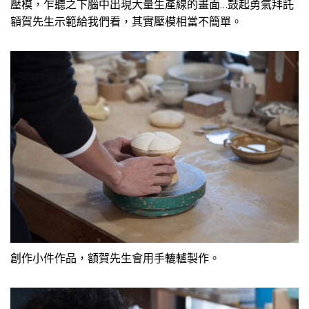
壓模，乍聽之下腦中出現大量生產線的畫面…鼓起勇氣拜託
額賀先生示範給我們看，其實壓模相當不簡單。
創作小件作品，額賀先生會用手轆轤製作。