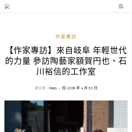
Skip
to
content
作家專訪
【作家專訪】來自岐阜 年輕世代
的力量 參訪陶藝家額賀円也、石
川裕信的工作室
建立者：
Web
2018 年 4 月 30 日