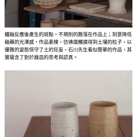
鐵釉反應後產生的斑點，不規則的散落在作品上；刻意降低
釉藥的光澤感，作品素樸，彷彿還觸摸得到土壤的粒子，以
優雅的姿態保守了土的狂妄，石川先生看似簡單的作品，其
實蘊含了對於器皿的思考與認真。