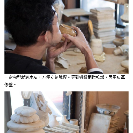
一定完型就灑木灰，方便立刻脫模。等到邊緣稍微乾燥，再用皮革
修整。