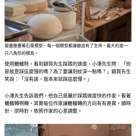
窗邊推疊著石膏模型，每一個模型都讓器皿有了生命。最大的是一
只八角形的模具。
使用轆轤時，看到額賀先生踩踏的速度，小澤先生問：「你
是故意踩這麼慢的嗎？為了要讓刻紋深一點嗎？」額賀先生
笑說：「沒有誒，我本來就踩這麼慢。」
小澤先生告訴我們，他自己是屬於踩踏速度快的作家。看著
轆轤轉啊轉，其實每位作家讓轆轤轉的方向有有差異，順時
針、逆時針，依照作家的心意調整。