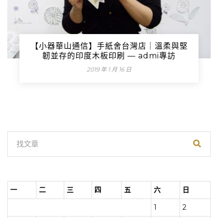
【小器華山通信】手紙舍台灣店｜溫柔與堅
韌並存的印度木板印刷 — admi專訪
2019 年 1 月 16 日
一
二
三
四
五
六
日
1
2