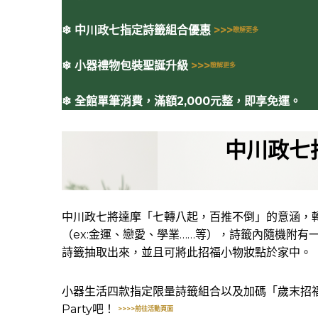
❄ 中川政七指定詩籤組合優惠
>>>
瞭解更多
❄ 小器禮物包裝聖誕升級
>>>
瞭解更多
❄ 全館單筆消費，滿額2,000元整，即享免運。
中川政七
中川政七將達摩「七轉八起，百推不倒」的意涵，
（ex:金運、戀愛、學業……等），詩籤內隨機附有
詩籤抽取出來，並且可將此招福小物妝點於家中。
小器生活四款指定限量詩籤組合以及加碼「歲末招福詩籤組合
Party吧！
>>>>前往活動頁面