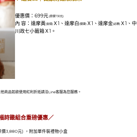
優惠價：699元
(原價730元)
內 容：達摩黃
Ｘ1、達摩白
Ｘ1、達摩金
Ｘ1、中
(金錢)
(健康)
(必勝)
川政七小籤箱
Ｘ1。
他商品如欲使用紅利折抵請洽Line客服為您服務。
福詩籤組合重磅優惠／
原價3,880元)
，附加單件裝禮物小盒