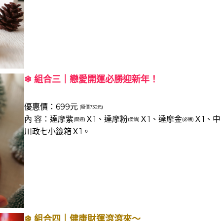
❄ 組合三｜戀愛開運必勝迎新年！
優惠價：699元
(原價730元)
內 容：達摩紫
Ｘ1、達摩粉
Ｘ1、達摩金
Ｘ1、中
(開運)
(愛情)
(必勝)
川政七小籤箱
Ｘ1。
❄ 組合四｜健康財運滾滾來～