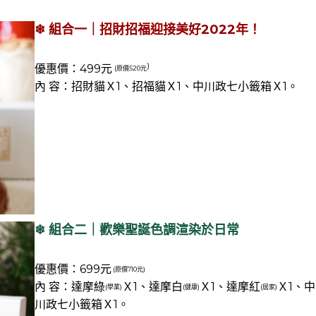
❄ 組合一｜招財招福迎接美好2022年！
)
優惠價：499元
(原價520元
內 容：招財貓Ｘ1、招福貓Ｘ1、中川政七小籤箱
Ｘ1。
❄ 組合二｜歡樂聖誕色調渲染於日常
優惠價：699元
(原價710元)
內 容：達摩綠
Ｘ1、達摩白
Ｘ1、
達摩紅
Ｘ1、中
(學業)
(健康)
(居家)
川政七小籤箱
Ｘ1。