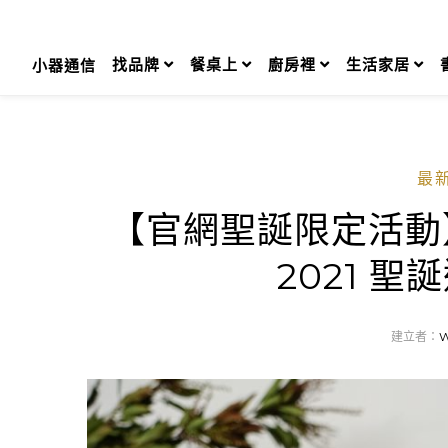
Skip
to
content
找品牌
餐桌上
廚房裡
生活家居
小器通信
最
【官網聖誕限定活動】C
2021 聖
建立者：
W