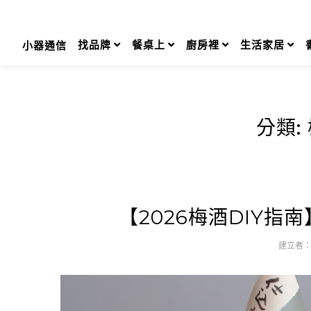
Skip
to
content
找品牌
餐桌上
廚房裡
生活家居
小器通信
分類:
【2026梅酒DIY
建立者