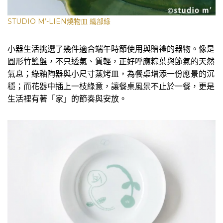
STUDIO M’-LIEN燒物皿 織部綠
小器生活挑選了幾件適合端午時節使用與贈禮的器物。像是
圓形竹籃盤，不只透氣、質輕，正好呼應粽葉與節氣的天然
氣息；綠釉陶器與小尺寸蒸烤皿，為餐桌增添一份應景的沉
穩；而花器中插上一枝綠意，讓餐桌風景不止於一餐，更是
生活裡有著「家」的節奏與安放。