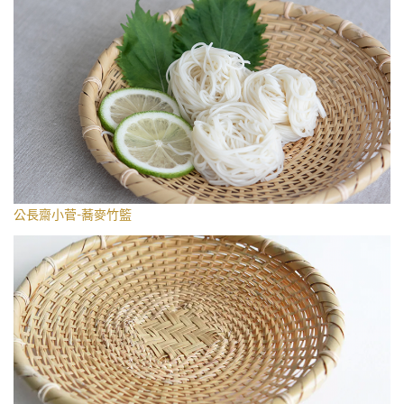
公長齋小菅-蕎麥竹籃