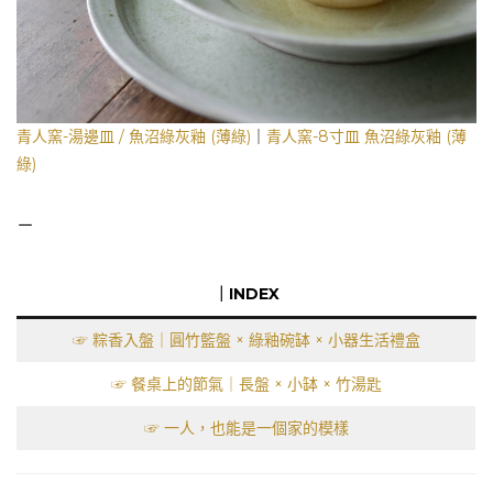
青人窯-湯邊皿 / 魚沼綠灰釉 (薄綠)
｜
青人窯-8寸皿 魚沼綠灰釉 (薄
綠)
－
｜INDEX
☞ 粽香入盤｜圓竹籃盤 × 綠釉碗缽 × 小器生活禮盒
☞ 餐桌上的節氣｜長盤 × 小缽 × 竹湯匙
☞ 一人，也能是一個家的模樣