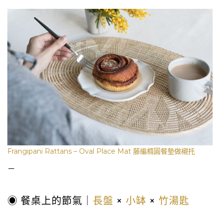
Frangipani Rattans – Oval Place Mat 藤編橢圓餐墊做襯托
－
◉ 餐桌上的節氣｜
長盤
×
小缽
×
竹湯匙