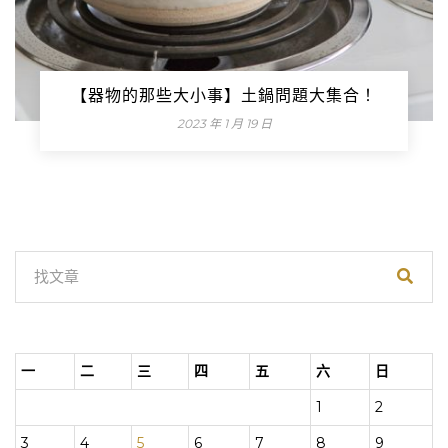
【器物的那些大小事】土鍋問題大集合！
2023 年 1 月 19 日
一
二
三
四
五
六
日
1
2
3
4
5
6
7
8
9