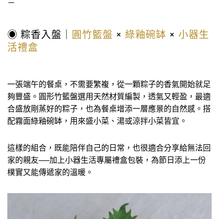
－
◉ 粽香入盤｜
圓竹籃盤
×
綠釉碗缽
×
小器生
活禮盒
一張端午的餐桌，不需要繁複，從一顆粽子的香氣開始就足
夠豐盛。圓形竹籃盤選用天然材質編製，透氣又輕盈，最適
合盛放剛蒸好的粽子，也為餐桌增添一層應景的自然感。搭
配霧面綠釉碗缽，用來盛小菜、湯或涼拌小菜皆宜。
這樣的組合，既能陪伴自己的日常，也很適合分享給無法回
家的親友──加上小器生活專屬禮盒包裝，為節日添上一份
樸實又能傳遞家的溫暖。