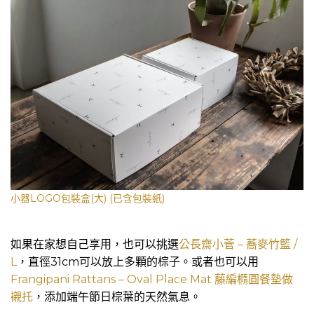
小器LOGO包裝盒(大) (已含包裝紙)
如果在家想自己享用，也可以挑選
公長齋小菅 – 蕎麥竹籃 /
L
，直徑31cm可以放上多顆的棕子。或者也可以用
Frangipani Rattans – Oval Place Mat 藤編橢圓餐墊做
襯托
，添加端午節日棕葉的天然氣息。