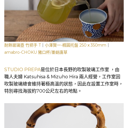
耐熱玻璃壺 竹把手 T
｜
小澤賢一-橢圓托盤 250ｘ350mm
｜
amabro-CHOKU 豬口杯/墨蛸唐草
STUDIO PREPA
是位於日本長野的吹製玻璃工作室 ，由
職人夫婦 Katsuhisa & Mizuho Hira 兩人經營，工作室因
吹製玻璃總會維持著極高溫的狀態，因此在設置工作室時，
特別尋找海拔約700公尺左右的地點。