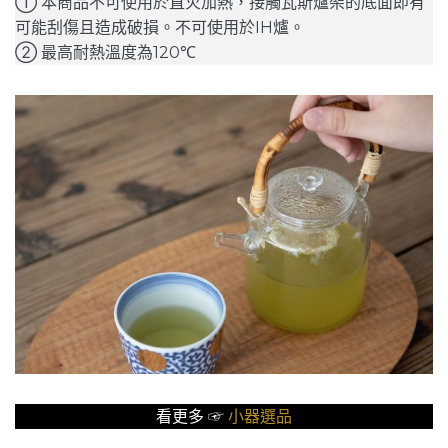
➀ 本商品不可使用於直火加熱，接觸瓦斯爐架的底面即有
可能刮傷且造成破損。不可使用於IH爐。
➁ 最高耐熱溫度為120℃
看更多 ☞
小器選品