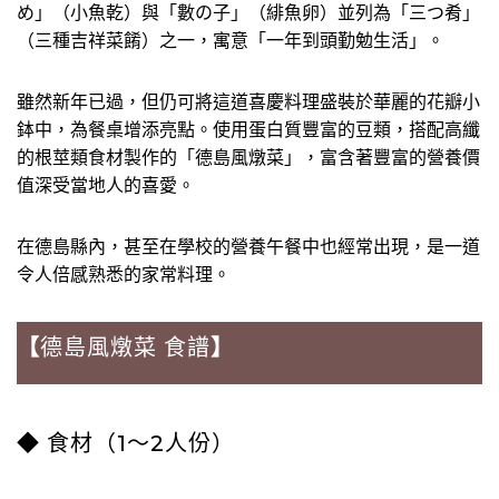
め」（小魚乾）與「數の子」（緋魚卵）並列為「三つ肴」
（三種吉祥菜餚）之一，寓意「一年到頭勤勉生活」。
雖然新年已過，但仍可將這道喜慶料理盛裝於華麗的花瓣小
鉢中，為餐桌增添亮點。使用蛋白質豐富的豆類，搭配高纖
的根莖類食材製作的「德島風燉菜」，富含著豐富的營養價
值深受當地人的喜愛。
在德島縣內，甚至在學校的營養午餐中也經常出現，是一道
令人倍感熟悉的家常料理。
【
德島風燉菜 食譜
】
◆ 食材（1～2人份）