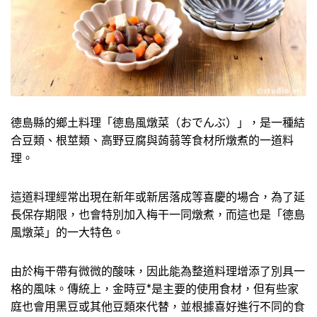
德島縣的鄉土料理「德島風燉菜（おでんぶ）」，是一種結
合豆類、根莖類、高野豆腐與蒟蒻等食材所燉煮的一道料
理。
這道料理經常出現在新年或新居落成等喜慶的場合，為了延
長保存期限，也會特別加入梅干一同燉煮，而這也是「德島
風燉菜」的一大特色。
由於梅干帶有微微的酸味，因此能為整道料理增添了別具一
格的風味。傳統上，金時豆*是主要的使用食材，但有些家
庭也會用黑豆或其他豆類來代替，並根據喜好進行不同的食