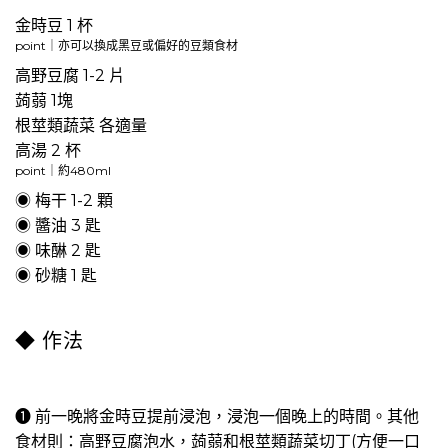
金時豆 1 杯
point｜亦可以換成黑豆或偏好的豆類食材
高野豆腐 1-2 片
蒟蒻 1塊
根莖類蔬菜 各適量
高湯 2 杯
point｜約480ml
◉ 梅干 1-2 顆
◉ 醬油 3 匙
◉ 味醂 2 匙
◉ 砂糖 1 匙
◆ 作法
➊ 前一晚將金時豆提前浸泡，浸泡一個晚上的時間。其他
食材則：高野豆腐泡水，蒟蒻和根莖類蔬菜切丁(方便一口