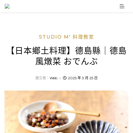
Skip
to
content
STUDIO M' 料理教室
【日本鄉土料理】德島縣｜德島
風燉菜 おでんぶ
建立者：
Web
2025 年 3 月 25 日