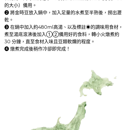
的大小）備用。
➋ 將金時豆放入鍋中，加入足量的水煮至半熟後，撈出瀝
乾。
➌ 在鍋中加入約480ml高湯、以及標註◉的調味用食材，
煮至湯底滾沸後加入①②備用好的食料，轉小火燉煮約
30 分鐘，直至食材入味且豆類軟爛的程度。
➍ 燉煮完成後稍作冷卻即完成！