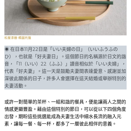
松屋漆器-橢圓托盤
◉ 在日本11月22日是「いい夫婦の日」（いいふうふの
ひ），也就是「好夫妻日」。這個節日的名稱源於日文的諧
音，「11（いい）22（ふふ）」讀音相似於「いい夫婦」，
代表「好夫妻」。這一天是鼓勵夫妻間表達愛意、感謝並加
深彼此關係的日子，許多人會選擇在這天結婚或舉辦特別的
夫妻活動。
或許一對簡單的茶杯、一組和諧的餐具，便能讓兩人之間的
情感更顯豐盈。藉由這個特別的節日，可以從以下四個角度
出發，期盼這些挑選能成為夫妻生活中細水長流的融入元
素，讓每一餐、每一杯，都多了一層彼此相伴的意義。