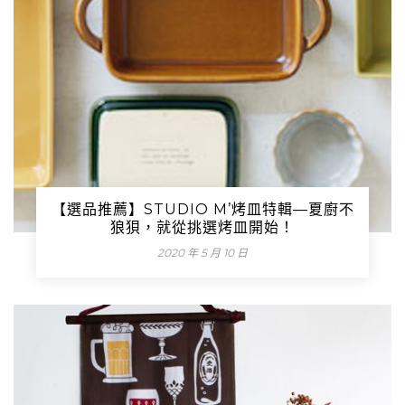
【選品推薦】STUDIO M’烤皿特輯—夏廚不
狼狽，就從挑選烤皿開始！
2020 年 5 月 10 日