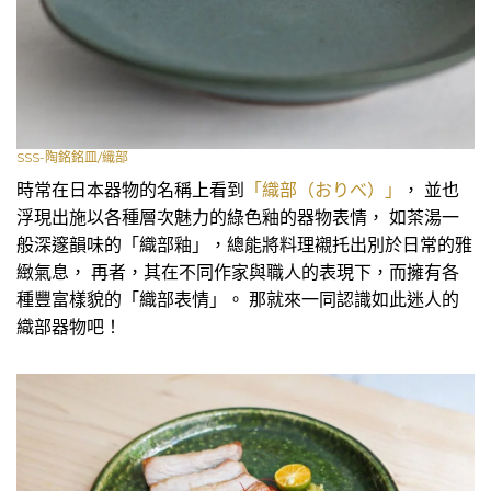
SSS-陶銘銘皿/織部
時常在日本器物的名稱上看到
「織部（おりべ）」
， 並也
浮現出施以各種層次魅力的綠色釉的器物表情， 如茶湯一
般深邃韻味的「織部釉」，總能將料理襯托出別於日常的雅
緻氣息， 再者，其在不同作家與職人的表現下，而擁有各
種豐富樣貌的「織部表情」。 那就來一同認識如此迷人的
織部器物吧！