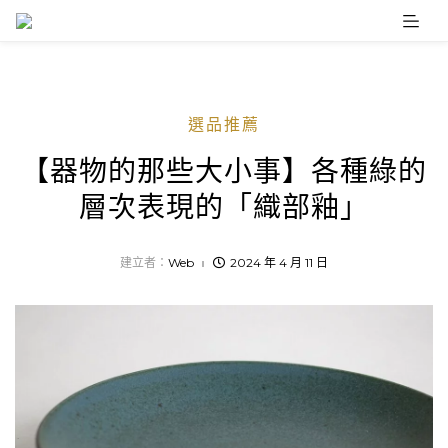
Skip
to
content
選品推薦
【器物的那些大小事】各種綠的
層次表現的「織部釉」
建立者：
Web
2024 年 4 月 11 日