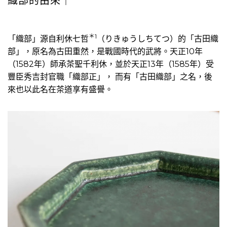
織部的由來｜
＊1
「織部」源自利休七哲
（りきゅうしちてつ）的「古田織
部」，原名為古田重然，是戰國時代的武將。天正10年
（1582年）師承茶聖千利休，並於天正13年（1585年）受
豐臣秀吉封官職「織部正」， 而有「古田織部」之名，後
來也以此名在茶道享有盛譽。