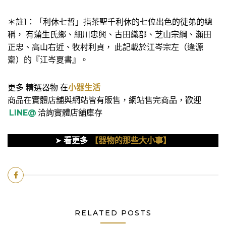
＊註1：「利休七哲」指茶聖千利休的七位出色的徒弟的總
稱， 有蒲生氏鄉、細川忠興、古田織部、芝山宗綱、瀨田
正忠、高山右近、牧村利貞， 此記載於江岑宗左（逢源
齋）的『江岑夏書』。
更多 精選器物 在
小器生活
商品在實體店舖與網站皆有販售，網站售完商品，歡迎
LINE@
洽詢實體店舖庫存
➤
看更多
【器物的那些大小事】
RELATED POSTS