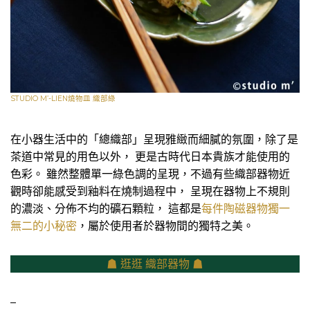
STUDIO M’-LIEN燒物皿 織部綠
在小器生活中的「總織部」呈現雅緻而細膩的氛圍，除了是
茶道中常見的用色以外， 更是古時代日本貴族才能使用的
色彩。 雖然整體單一綠色調的呈現，不過有些織部器物近
觀時卻能感受到釉料在燒制過程中， 呈現在器物上不規則
的濃淡、分佈不均的礦石顆粒， 這都是
每件陶磁器物獨一
無二的小秘密
，屬於使用者於器物間的獨特之美。
☗ 逛逛 織部器物 ☗
–