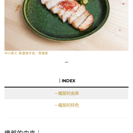
中川政七-美濃燒平皿／青織部
－
｜INDEX
－織部的由來
－織部的特色