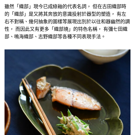
雖然「織部」現今已成綠釉的代表名詞， 但在古田織部時
的「織部」是又將其奔放的意識投射於器型的塑造， 有左
右不對稱、幾何抽象的圖樣等展現出別於以往和器幽然的調
性， 而因此又有更多「織部燒」的特色名稱， 有彌七田織
部、鳴海織部、志野織部等各種不同表現手法。