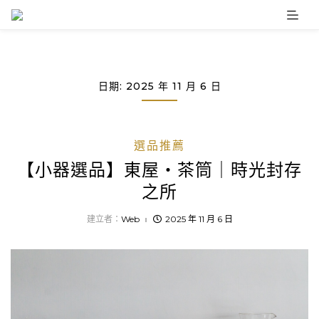
Skip
to
content
日期:
2025 年 11 月 6 日
選品推薦
【小器選品】東屋・茶筒｜時光封存
之所
建立者：
Web
2025 年 11 月 6 日