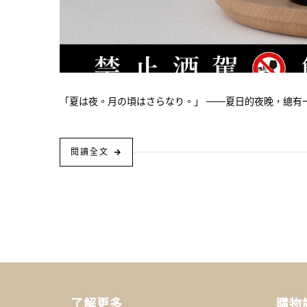
「夏は夜。月の頃はさらなり。」 ——夏日的夜晚，總有一
閱讀全文
了解更多
購物