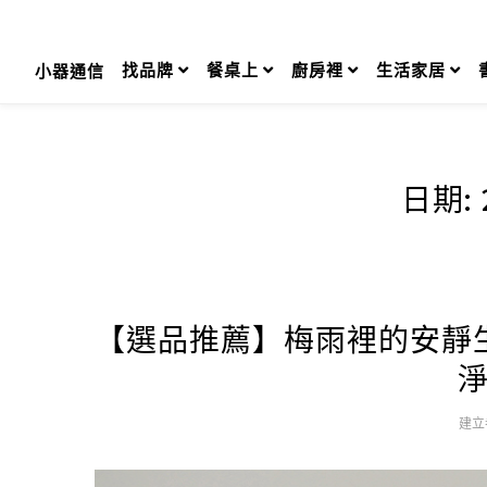
Skip
to
content
找品牌
餐桌上
廚房裡
生活家居
小器通信
日期:
【選品推薦】梅雨裡的安靜
建立