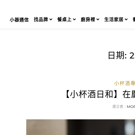
Skip
to
content
找品牌
餐桌上
廚房裡
生活家居
小器通信
日期:
2
小杯酒
【小杯酒日和】在
建立者：
MO