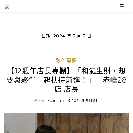
Skip
to
content
日期:
2024 年 5 月 5 日
夥伴專欄
【12週年店長專欄】「和氣生財，想
要與夥伴一起扶持前進！」＿赤峰28
店 店長
建立者：
Yuxuan
2024 年 5 月 5 日