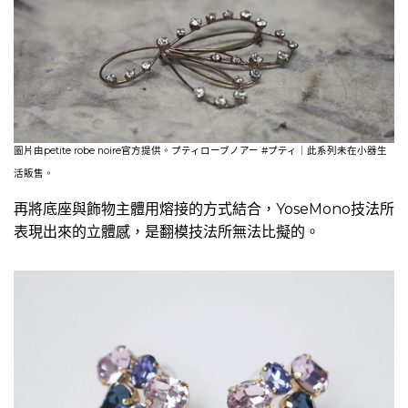
圖片由petite robe noire官方提供。プティローブノアー #プティ
｜此系列未在小器生
活販售。
再將底座與飾物主體用熔接的方式結合，YoseMono技法所
表現出來的立體感，是翻模技法所無法比擬的。