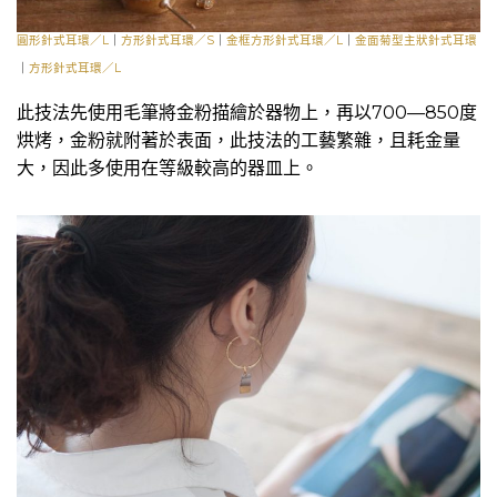
圓形針式耳環／L
｜
方形針式耳環／S
｜
金框方形針式耳環／L
｜
金面菊型主狀針式耳環
｜
方形針式耳環／L
此技法先使用毛筆將金粉描繪於器物上，再以700—850度
烘烤，金粉就附著於表面，此技法的工藝繁雜，且耗金量
大，因此多使用在等級較高的器皿上。