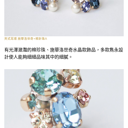
夾式耳環 施華洛世奇+棉針珠A
有光澤瀲灩的棉珍珠、施華洛世奇水晶款飾品，多款雋永設
計使人能夠細細品味其中的細膩。