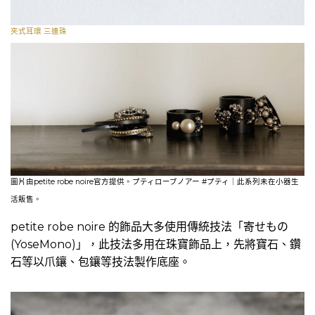
夾式耳環 三連珠
圖片由petite robe noire官方提供。プティローブノアー #プティ｜此系列未在小器生
活販售。
petite robe noire 的飾品大多使用傳統技法「寄せもの
(YoseMono)」，此技法多用在珠寶飾品上，先將寶石、鑽
石等以爪鑲、包鑲等技法製作底座。