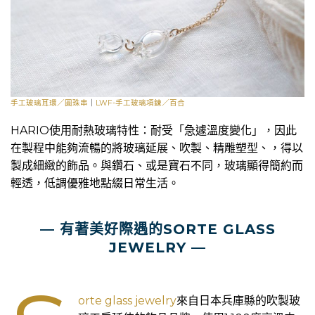
手工玻璃耳環／圓珠串
｜
LWF-手工玻璃項鍊／百合
HARIO使用耐熱玻璃特性：耐受「急遽溫度變化」，因此
在製程中能夠流暢的將玻璃延展、吹製、精雕塑型、，得以
製成細緻的飾品。與鑽石、或是寶石不同，玻璃顯得簡約而
輕透，低調優雅地點綴日常生活。
—
有著美好際遇的SORTE GLASS
JEWELRY
—
orte glass jewelry
來自日本兵庫縣的吹製玻