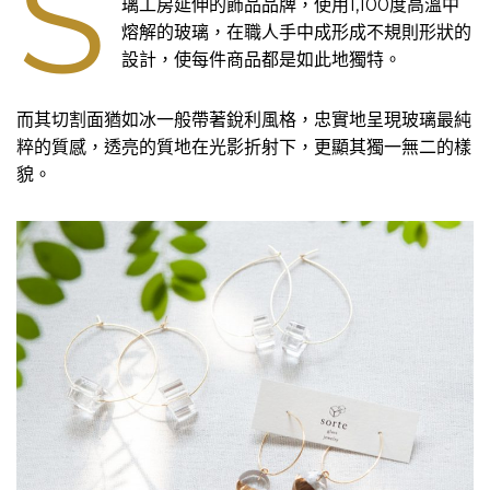
s
璃工房延伸的飾品品牌，使用1,100度高溫中
熔解的玻璃，在職人手中成形成不規則形狀的
設計，使每件商品都是如此地獨特。
而其切割面猶如冰一般帶著銳利風格，忠實地呈現玻璃最純
粹的質感，透亮的質地在光影折射下，更顯其獨一無二的樣
貌。