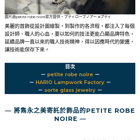
圖片由petite robe noire官方提供。プティローブノアー #プティ
美麗的首飾從設計圖繪製，到製作的各流程，都注入了每個
設計師、職人的心血，要以如何的技法更能凸顯品牌特色，
延續品牌一直以來的職人技術精神，得以因應時代的變遷，
讓技術能保存下來。
目次
－
petite robe noire
－
－
HARIO Lampwork Factory
－
－
sorte glass jewelry
－
— 將雋永之美寄託於飾品的PETITE ROBE
NOIRE —