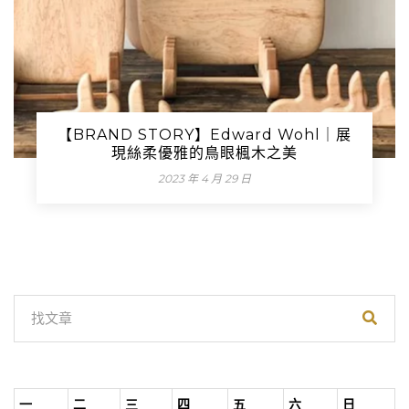
【BRAND STORY】Edward Wohl｜展
現絲柔優雅的鳥眼楓木之美
2023 年 4 月 29 日
一
二
三
四
五
六
日