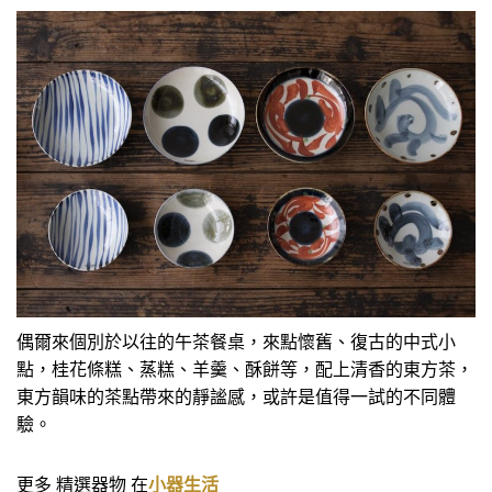
偶爾來個別於以往的午茶餐桌，來點懷舊、復古的中式小
點，桂花條糕、蒸糕、羊羹、酥餅等，配上清香的東方茶，
東方韻味的茶點帶來的靜謐感，或許是值得一試的不同體
驗。
更多 精選器物 在
小器生活