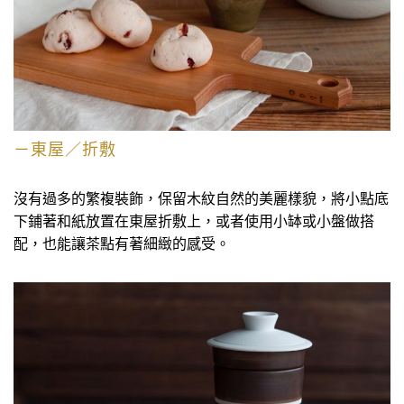
－東屋／折敷
沒有過多的繁複裝飾，保留木紋自然的美麗樣貌，將小點底
下鋪著和紙放置在東屋折敷上，或者使用小缽或小盤做搭
配，也能讓茶點有著細緻的感受。