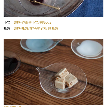
小叉：
東屋-猿山修小叉/銅/5pcs
托盤：
東屋-托盤/盆/黃銅鍍銀 圓托盤