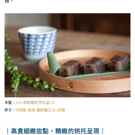
雅。
木盤：
SSS-銅製層架 附丸盆2入
杯子：
中田窯-吳須-蕎麥豬口(大) 鈴蘭
｜高貴細緻妝點，精緻的烘托呈現｜