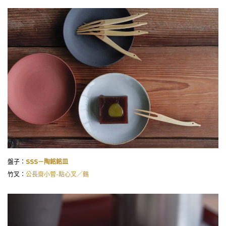
盤子：
SSS－陶銘銘皿
竹叉：
公長齋小菅-點心叉／鶴