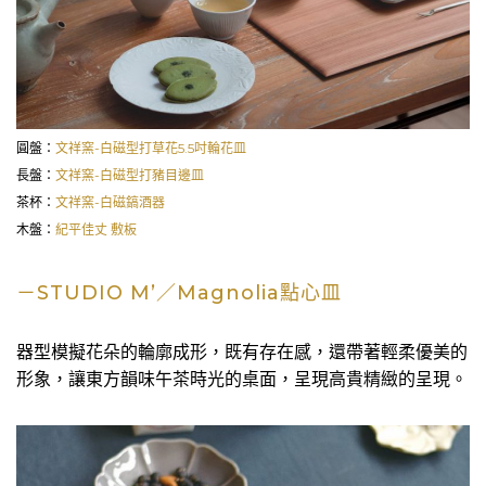
圓盤：
文祥窯-白磁型打草花5.5吋輪花皿
長盤：
文祥窯-白磁型打豬目邊皿
茶杯：
文祥窯-白磁鎬酒器
木盤：
紀平佳丈 敷板
－STUDIO M’／Magnolia點心皿
器型模擬花朵的輪廓成形，既有存在感，還帶著輕柔優美的
形象，讓東方韻味午茶時光的桌面，呈現高貴精緻的呈現。