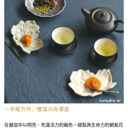
－中尾万作／櫻藻刈舟澤
皿
在器皿中以明亮、充滿活力的釉色，繪製具生命力的朝氣花