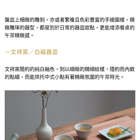
盤皿上細緻的雕刻，亦或者繁複且色彩豐富的手繪圖樣，精
緻雕琢的器型，都是別於日常的器皿妝點，更能增添餐桌的
午茶精緻感。
－文祥窯／白磁器皿
文祥窯簡約的純白釉色，刻以細緻的精細紋樣，隱約而內斂
的點綴，而能烘托中式小點有著精緻氛圍的午茶時光。