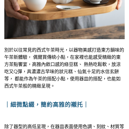
別於以往常見的西式午茶時光，以器物美感打造東方韻味的
午茶新體驗， 偶爾買傳統小點，在家裡也能感受精緻的東
方茶點饗宴，高雅內斂口感的綠豆糕、 熱熱吃鬆軟，放涼
吃又Q彈，具濃濃古早味的狀元糕、仙氣十足的水信玄餅
等， 都能作為午茶的搭配小點，使用器皿的搭配，也能如
西式午茶般的精緻呈現。
｜細微點綴，簡約高雅的襯托｜
除了器型的高低呈現，在器皿表面使用色調、刻紋、材質等