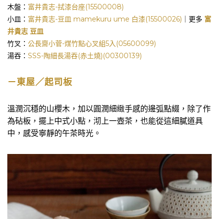
木盤：
富井貴志-拭漆台座(15500008)
小皿：
富井貴志-豆皿 mamekuru ume 白漆(15500026)
｜更多
富
井貴志 豆皿
竹叉：
公長齋小菅-煤竹點心叉組5入(05600099)
湯吞：
SSS-陶細長湯吞(赤土燒)(00300139)
－東屋／起司板
溫潤沉穩的山櫻木，加以圓潤細緻手感的邊弧點綴，除了作
為砧板，擺上中式小點，沏上一壺茶，也能從這細膩道具
中，感受寧靜的午茶時光。