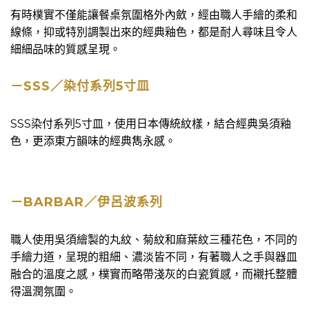
有時樸實不僅能讓餐桌氛圍格外內斂，經由職人手繪的柔和
線條，抑或特別調製出來的經典釉色，都是耐人尋味且令人
細細品味的質感呈現。
－SSS／染付系列5寸皿
SSS染付系列5寸皿，使用日本傳統紋樣，結合經典吳須釉
色，更添東方韻味的經典雋永感。
－BARBAR／伊呂波系列
職人使用吳須繪製的丸紋、菊紋和麻葉紋三種花色，不同的
手繪力道，呈現的粗細、濃淡皆不同，有著職人之手與器皿
融合的溫度之感，樸實而略帶淺灰的白瓷質感，而襯托整體
得溫潤氛圍。