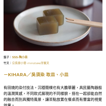
盤子：
SSS-陶小皿
竹叉：
公長齋小菅-minotake牙籤叉
－KIHARA／吳須染 取皿、小皿
有田燒的染付技法，沉穩簡樸也有大膽華麗，具民藝陶器般
的溫潤質感，不同款式展現的不同樣貌，搭在一起卻能自然
的融合而別具獨特風景，讓茶點放置在餐桌而有豐富的視覺
效果。