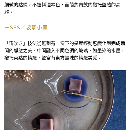
細微的點綴，不搶料理本色，而簡約內斂的襯托整體的高
雅。
－SSS／玻璃小皿
「宙吹き」技法從無到有，留下的是歷經動態變化到完成瞬
間的靜態之美，中間融入不同色調的玻璃，如暈染的水墨，
襯托茶點的精緻，並富有東方韻味的精緻美感。