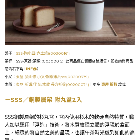
盤子：
SSS-陶小皿(赤土燒)(00300161)
茶杯：SSS-茶器(茶線)(00300015) (此商品僅在實體店鋪販售，如欲詢問商品
請洽右下角
LINE@
）
小叉：
東屋-猿山修 小叉/銅鍍銀/5pcs(00200379)
木盤：
東屋-折敷/半切/木紋 長方托盤(00200074)
｜更多
東屋 折敷
款式
－SSS／銅製層架 附丸盆2入
SSS銅製層架的杉丸盆，盆內使用杉木的軟硬自然特質，職
人加以運用「浮造」技術，將木質紋理立體的浮現於盆面
上，細緻的將自然之美的呈現，也讓午茶時光感到如此的高