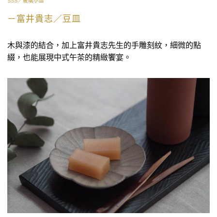
SSS／玻璃小皿
－富井貴志／豆皿
木與漆的結合，加上富井貴志先生的手雕刻紋，細微的點
綴，也能展現中式午茶的精緻饗宴。