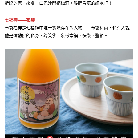
折騰的您，來嚐一口毘沙門福梅酒，酸醒昏沉的細胞吧！
七福神——布袋
布袋福神是七福神中唯一實際存在的人物——布袋和尚，也有人說
他是彌勒佛的化身，為笑佛，象徵幸福、快樂、豐裕。