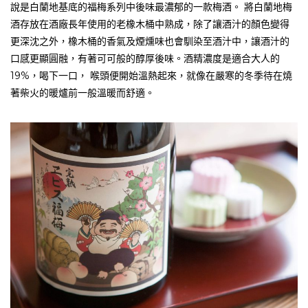
說是白蘭地基底的福梅系列中後味最濃郁的一款梅酒。 將白蘭地梅
酒存放在酒廠長年使用的老橡木桶中熟成，除了讓酒汁的顏色變得
更深沈之外，橡木桶的香氣及煙燻味也會馴染至酒汁中，讓酒汁的
口感更顯圓融，有著可可般的醇厚後味。酒精濃度是適合大人的
19%，喝下一口， 喉頭便開始溫熱起來，就像在嚴寒的冬季待在燒
著柴火的暖爐前一般溫暖而舒適。