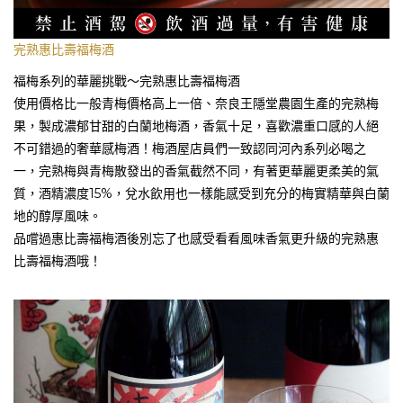
完熟惠比壽福梅酒
福梅系列的華麗挑戰～完熟惠比壽福梅酒
使用價格比一般青梅價格高上一倍、奈良王隱堂農園生產的完熟梅
果，製成濃郁甘甜的白蘭地梅酒，香氣十足，喜歡濃重口感的人絕
不可錯過的奢華感梅酒！梅酒屋店員們一致認同河內系列必喝之
一，完熟梅與青梅散發出的香氣截然不同，有著更華麗更柔美的氣
質，酒精濃度15%，兌水飲用也一樣能感受到充分的梅實精華與白蘭
地的醇厚風味。
品嚐過惠比壽福梅酒後別忘了也感受看看風味香氣更升級的完熟惠
比壽福梅酒哦！