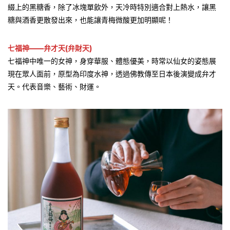
綴上的黑糖香，除了冰塊單飲外，天冷時特別適合對上熱水，讓黑
糖與酒香更散發出來，也能讓青梅微酸更加明顯呢！
七福神——弁才天(弁財天)
七福神中唯一的女神，身穿華服、體態優美，時常以仙女的姿態展
現在眾人面前，原型為印度水神，透過佛教傳至日本後演變成弁才
天。代表音樂、藝術、財運。