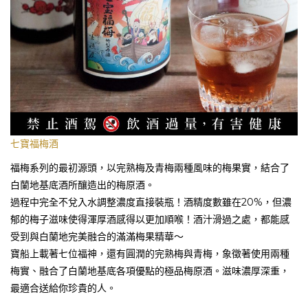
七寶福梅酒
福梅系列的最初源頭，以完熟梅及青梅兩種風味的梅果實，結合了
白蘭地基底酒所釀造出的梅原酒。
過程中完全不兌入水調整濃度直接裝瓶！酒精度數雖在20%，但濃
郁的梅子滋味使得渾厚酒感得以更加順喉！酒汁滑過之處，都能感
受到與白蘭地完美融合的滿滿梅果精華～
寶船上載著七位福神，還有圓潤的完熟梅與青梅，象徵著使用兩種
梅實、融合了白蘭地基底各項優點的極品梅原酒。滋味濃厚深重，
最適合送給你珍貴的人。