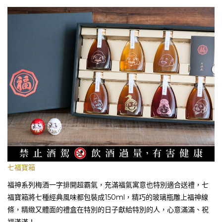
七福寶箱
福神系列梅酒一字排開超霸氣，充滿福氣寓意也特別適合送禮，七
福寶箱將七種經典風味都包裝成150ml，精巧的玻璃瓶雕上福神線
條，精緻又體面的禮盒在特別的日子獻給特別的人，心意滿滿、祝