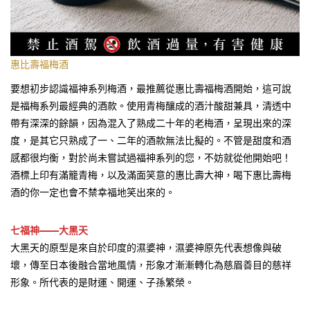
惠比壽福梅酒
要想初步認識福神系列梅酒，最推薦從惠比壽福梅酒開始，這可說
是福梅系列最經典的酒款。使用青梅釀成的酒汁酸甜兼具，清透中
帶有深深的餘韻，因為混入了熟成二十年的老梅酒，呈現出來的深
度，是其它只熟成了一、二年的酒款無法比擬的。不管是甜度和酒
感都很均衡，對於尚未嘗試過福神系列的您，不妨就從他開始吧！
酒標上印有滿籠青梅，以及滿面笑意的惠比壽大神，喝下惠比壽梅
酒的你一定也會不禁幸福地笑出來的。
七福神——大黑天
大黑天的原型是來自於印度的濕婆神，濕婆神原先代表想像與破
壞，傳至日本後融合當地風情，形象才漸漸轉化為慈眉善目的慈祥
形象。所代表的是財運、開運、子孫繁榮。