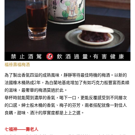
福祿壽福梅酒
為了製出香氣四溢的成熟風味，靜靜等待最佳時機的梅酒。以新的
法國橡木桶熟成2年，為白蘭地基底增加了有如巧克力般豐富而柔順
的滋味，最奢華的梅酒莫過於此。
舉杯時就能聞到濃厚的香氣，喝下一口，更能反覆感受到不同層次
的口感。紳士般木桶的香氣、梅子的芬芳，兩者搭配就像一對佳人
良耦，甜味、酒汁的厚實度都是上上之選。
七福神——壽老人