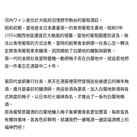
河內ワイン是位於大阪府羽曳野市駒谷的葡萄酒莊。
昭和初期，當地是全日本產量第一的食用葡萄生產地，昭和9年
(1934)關西地區遭逢巨大颱風的侵襲，當地的葡萄園遭到波及，無
法以食用葡萄的方式出售。當時的創業者金銅德一社長心念一轉決
定將食用葡萄拿來釀酒，因而開始了白蘭地的釀製與銷售。
第一代的金銅社長當時靈機一動把梅子丟在白蘭地中，就這麼地把
這一件事忘在酒窖中二十年。
第四代金銅重行社長，某天在酒窖裡突然發現這些被遺忘的陳年梅
酒，歲月是最好的釀酒師，用這些酒為基底，加入白蘭地新酒與各
式熟度的梅子，以日本的七福神為名，才推出了一系列白蘭地梅
酒。
原為葡萄蒸餾酒的白蘭地釀入梅子後果實香氣更加豐富，每款皆具
有獨特風味，各各色彩鮮明，就讓我們一邊喝酒一邊認識酒標上的
福神們吧！