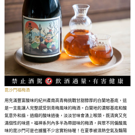
毘沙門福梅酒
用充滿豐富酸味的紀州產南高青梅挑戰甘甜醇厚的白蘭地基底，這
是一支能讓人完整感受到青梅風味的梅酒。白蘭地的濃郁基底和酸
氣意外和諧，過癮的酸味過後，淡淡甘味會湧上喉頭，既清爽又充
滿個性的味道。福神系列內多半為帶甜味的梅酒，與眾不同偏酸風
味的毘沙門可是也擄獲不少忠實粉絲喔！在夏季被濕熱空氣及豔陽