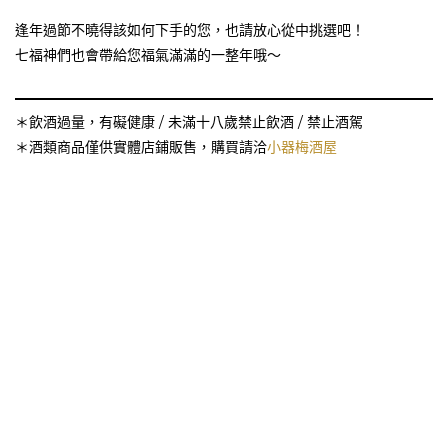
逢年過節不曉得該如何下手的您，也請放心從中挑選吧！
七福神們也會帶給您福氣滿滿的一整年哦～
＊飲酒過量，有礙健康 / 未滿十八歲禁止飲酒 / 禁止酒駕
＊酒類商品僅供實體店鋪販售，購買請洽
小器梅酒屋