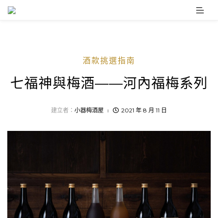
Skip
to
content
酒款挑選指南
七福神與梅酒——河內福梅系列
建立者：
小器梅酒屋
2021 年 8 月 11 日