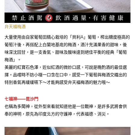
弁天福梅酒
大量使用由自家葡萄田精心栽培的「貝利A」葡萄，榨出糖度極高的
葡萄汁後，再搭配上白蘭地基底的梅酒，酒汁充滿果香的甜味，後
味深沈回甘，是一支香氣、甜味及酸味達到絕佳平衡的經典「葡萄
梅酒」。
美麗的紅寶石色澤，近似紅酒的微妙口感，可說是晚酌酒的最佳選
擇。品嚐時不妨小啜一口含在口中，感受一下葡萄與梅酒交織出的
特別香氣再緩緩嚥下～才能夠感受弁天福梅酒的魅力哦～
七福神——毘沙門
也稱為多聞神，從外型來看就知道他是一位戰神，是許多武將會供
奉的神明，原先為印度北方的守護神，代表福德、消災。