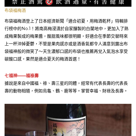
布袋福梅酒
布袋福梅酒登上了日本經濟新聞「適合初夏，用梅酒乾杯」特輯排
行榜中的No.1！將南高梅浸漬於自家釀製的白蘭地中，更加入了熟
成梅果製成的梅果醬，酸甜風味都很明顯，好適合在季節交替時來
上一杯沖掉憂鬱，不管是果肉感亦或是酒香氣都令人滿意到露出布
袋福神般的微笑了～天生濃郁口感的布袋也推薦再兌入氣泡水享受
碳酸口感，果然是適合夏天的梅酒首選！
七福神——福祿壽
據說是來自中國福、祿、壽三星的同體，經常有代表長壽的代表長
壽的動物相隨，例如烏龜、鶴、鹿等等。掌管幸福、財祿及長壽。