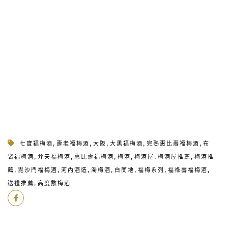
,
,
,
,
,
七寶福梅酒
壽老福梅酒
大阪
大黑福梅酒
完熟惠比壽福梅酒
布
,
,
,
,
,
,
袋福梅酒
弁天福梅酒
惠比壽福梅酒
梅酒
梅酒屋
梅酒屋推薦
梅酒推
,
,
,
,
,
,
,
薦
毘沙門福梅酒
河內酒造
濁梅酒
白蘭地
福梅系列
福祿壽福梅酒
,
送禮推薦
高度數梅酒