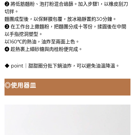
➋ 將低筋麵粉、泡打粉混合過篩。加入步驟1，以橡皮刮刀
切拌。
麵團成型後，以保鮮膜包覆，放冰箱靜置約30分鐘。
➌ 在工作台上撒麵粉，把麵團分成十等份，揉圓後在中間
以手指挖洞塑型。
以160℃的熱油，油炸至兩面上色。
➍ 趁熱裹上細砂糖與肉桂粉便完成。
◆ point｜甜甜圈分批下鍋油炸，可以避免油溫降溫。
◎使用器皿