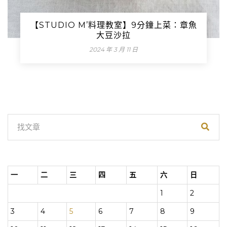
【STUDIO M’料理教室】9分鐘上菜：章魚
大豆沙拉
2024 年 3 月 11 日
一
二
三
四
五
六
日
1
2
3
4
5
6
7
8
9