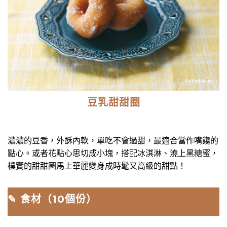
豆乳甜甜圈
濃濃的豆香，外酥內軟，單吃不會過甜，最適合當作嘴饞的
點心。或者花點心思切成小塊，搭配冰淇淋、澆上黑糖蜜，
樸實的甜甜圈馬上華麗變身成時髦又高級的甜點！
✎ 食材（10個份）