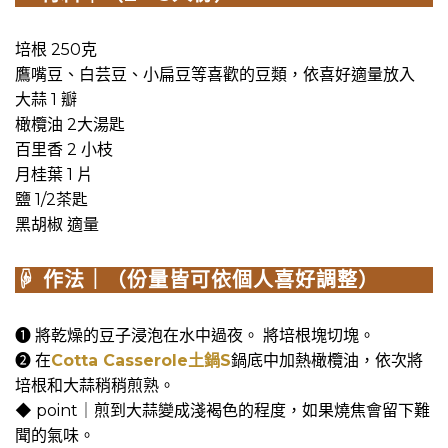
培根 250克
鷹嘴豆、白芸豆、小扁豆等喜歡的豆類，依喜好適量放入
大蒜 1 瓣
橄欖油 2大湯匙
百里香 2 小枝
月桂葉 1 片
鹽 1/2茶匙
黑胡椒 適量
☟ 作法｜（份量皆可依個人喜好調整）
➊ 將乾燥的豆子浸泡在水中過夜。 將培根塊切塊。
➋ 在
Cotta Casserole土鍋S
鍋底中加熱橄欖油，依次將
培根和大蒜稍稍煎熟。
◆ point｜煎到大蒜變成淺褐色的程度，如果燒焦會留下難
聞的氣味。