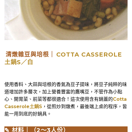
清燉雜豆與培根｜
COTTA CASSEROLE
土鍋S／白
使用香料、大蒜與培根的香氣為豆子提味，將豆子純粹的味
道增加許多層次，加上營養豐富的鷹嘴豆，不管作為小點
心、開胃菜、前菜等都很適合！這次使用含有鍋蓋的
Cotta
Casserole土鍋S
，從煎炒到燉煮，最後端上桌的程序，皆
能一用到底的好鍋具。
✎ 材料｜（2～3人份）