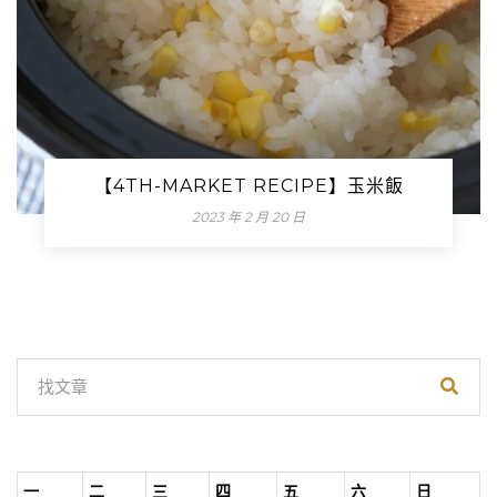
【4TH-MARKET RECIPE】玉米飯
2023 年 2 月 20 日
一
二
三
四
五
六
日