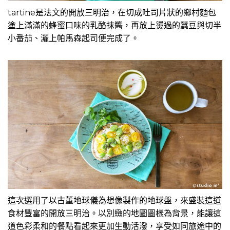
tartine是法文的開放三明治，在切成吐司片狀的鄉村麵包
塗上滿滿的蜂蜜口味的乳酪抹醬，再放上燙過的蠶豆與切半
小番茄、灑上帕馬森起司便完成了。
這次選用了以古董地球儀為想像製作的地球盤，來盛裝這道
食材豐富的開放三明治。以別緻的地圖圖樣為背景，能讓這
道色彩柔和的餐點看起來更加生動活潑，享受如同旅途中的