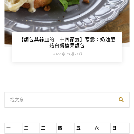
【麵包與器皿的二十四節氣】寒露：奶油蘑
菇白醬榛果麵包
2022 年 10 月 8 日
一
二
三
四
五
六
日