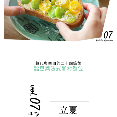
麵包與器皿的二十四節氣
蠶豆與法式鄉村麵包