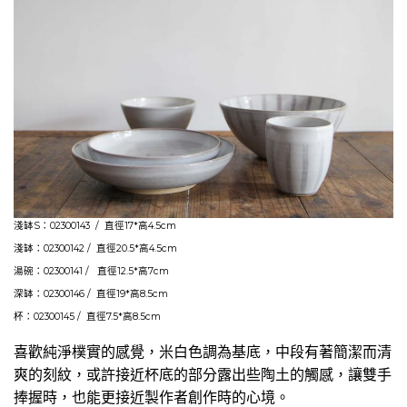
淺缽S：02300143 / 直徑17*高4.5cm
淺缽：02300142 / 直徑20.5*高4.5cm
湯碗：02300141 / 直徑12.5*高7cm
深缽：02300146 / 直徑19*高8.5cm
杯：02300145 / 直徑7.5*高8.5cm
​喜歡純淨樸實的感覺，米白色調為基底，中段有著簡潔而清
爽的刻紋，或許接近杯底的部分露出些陶土的觸感，讓雙手
捧握時，也能更接近製作者創作時的心境。