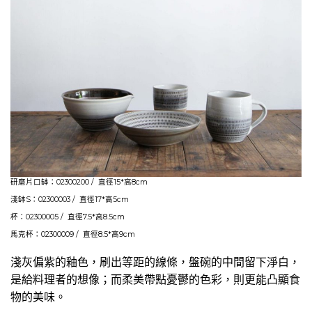
研磨片口缽：02300200 / 直徑15*高8cm
淺缽S：02300003 / 直徑17*高5cm
杯：02300005 / 直徑7.5*高8.5cm
馬克杯：02300009 / 直徑8.5*高9cm
淺灰偏紫的釉色，刷出等距的線條，盤碗的中間留下淨白，
是給料理者的想像；而柔美帶點憂鬱的色彩，則更能凸顯食
物的美味。