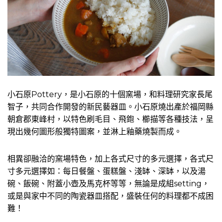
小石原Pottery，是小石原的十個窯場，和料理研究家長尾
智子，共同合作開發的新民藝器皿。小石原燒出產於福岡縣
朝倉郡東峰村，以特色刷毛目、飛鉋、櫛描等各種技法，呈
現出幾何圖形般獨特圖案，並淋上釉藥燒製而成。
相異卻融洽的窯場特色，加上各式尺寸的多元選擇，各式尺
寸多元選擇如：每日餐盤、蛋糕盤、淺缽、深缽，以及湯
碗、飯碗、附蓋小壺及馬克杯等等，無論是成組setting，
或是與家中不同的陶瓷器皿搭配，盛裝任何的料理都不成困
難！