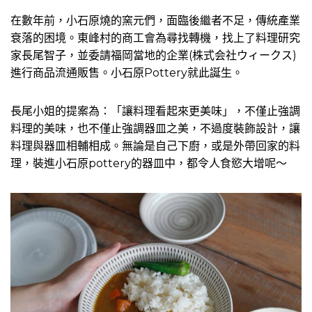
在數年前，小石原燒的窯元們，面臨後繼者不足，傳統產業
衰落的困境。東峰村的商工會為尋找轉機，找上了料理研究
家長尾智子，並委請福岡當地的企業(株式会社ウィークス)
進行商品流通販售。小石原Pottery就此誕生。
長尾小姐的提案為：「讓料理看起來更美味」，不僅止強調
料理的美味，也不僅止強調器皿之美，不過度裝飾設計，讓
料理與器皿相輔相成。無論是自己下廚，或是外帶回家的料
理，裝進小石原pottery的器皿中，都令人食慾大增呢～