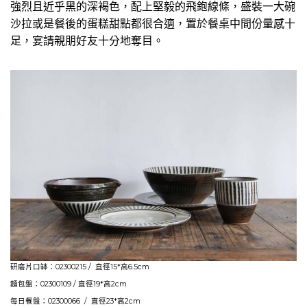
強烈且近乎黑的深褐色，配上堅毅的飛鉋線條，盛裝一大碗
沙拉或是餐後的蛋糕甜點都很合適，置於餐桌中間份量感十
足，宴請親朋好友十分地奪目。
研磨片口缽：02300215 / 直徑15*高6.5cm
麵包盤：02300109 / 直徑19*高2cm
每日餐盤：02300066 / 直徑23*高2cm