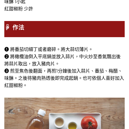
味醂 1小匙
紅甜椒粉 少許
☟ 作法
➊ 將番茄切細丁或者磨碎。將大蒜切薄片。
➋ 將橄欖油倒入平底鍋並放入蒜片，中火炒至香氣飄出後
將蒜片取出，放入豬肉片。
➌ 煎至焦色後翻面，再煎1分鐘後加入蒜片、番茄、梅醋、
味醂。之後待豬肉熟透後即完成起鍋。也可依個人喜好加入
紅甜椒粉。