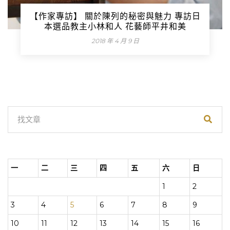
【作家專訪】 關於陳列的秘密與魅力 專訪日
本選品教主小林和人 花藝師平井和美
2018 年 4 月 9 日
一
二
三
四
五
六
日
1
2
3
4
5
6
7
8
9
10
11
12
13
14
15
16