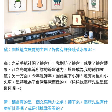
黛：關於這次展覽的主題？好像有許多蔬菜水果呢。
高：之前手紙社開了鐮倉店，我到訪了鐮倉，感受了鐮倉蔬
果、江之島電車等所謂的鐮倉魅力，於是成為我的創作靈
感；另一方面，今年是狗年，因此畫下小狗！還有阿里山小
火車，是特地為了台灣展覽而做的。（偷偷說高旗先生是鐵
道迷喔～）
黛：鐮倉真的是一個充滿魅力之處！接下來，高旗先生有什
麼新計畫嗎？或是想挑戰看看的？