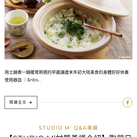
用土鍋煮一鍋暖胃熱粥的早晨讓歲末年初大啖美食的身體好好休養
使用器皿 ｜&nbs...
閱讀全文
STUDIO M' Q&A專欄