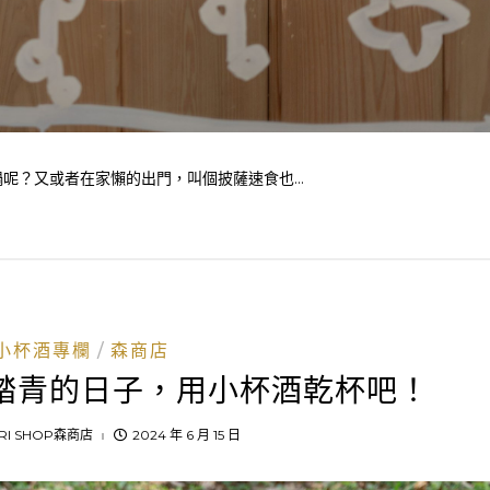
？又或者在家懶的出門，叫個披薩速食也...
小杯酒專欄
森商店
踏青的日子，用小杯酒乾杯吧！
RI SHOP森商店
2024 年 6 月 15 日