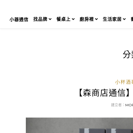
Skip
to
content
找品牌
餐桌上
廚房裡
生活家居
小器通信
分
小杯酒
【森商店通信】
建立者：
MO