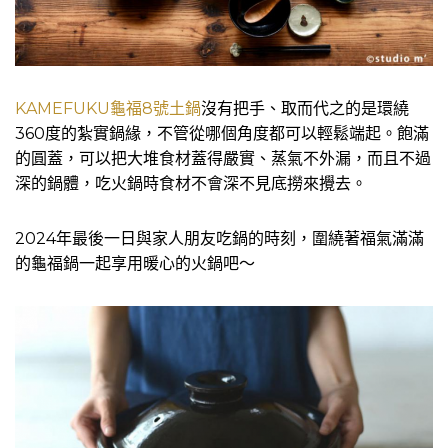
KAMEFUKU龜福8號土鍋
沒有把手、取而代之的是環繞
360度的紮實鍋緣，不管從哪個角度都可以輕鬆端起。飽滿
的圓蓋，可以把大堆食材蓋得嚴實、蒸氣不外漏，而且不過
深的鍋體，吃火鍋時食材不會深不見底撈來攪去。
2024年最後一日與家人朋友吃鍋的時刻，圍繞著福氣滿滿
的龜福鍋一起享用暖心的火鍋吧～