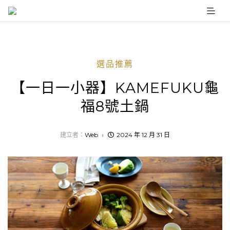
Skip
to
content
選品推薦
【一日一小器】KAMEFUKU龜
福8號土鍋
建立者：
Web
2024 年 12 月 31 日