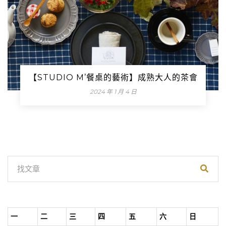
【STUDIO M’餐桌的藝術】成熟大人的茶會
2024 年 1 月 4 日
一
二
三
四
五
六
日