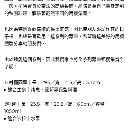
一般。彷彿置身於南法的高級餐館，品嚐著為自己量身定制
的私廚料理，體驗著截然不同的用餐氛圍。
也因為特別喜歡這樣的餐桌氣氛，因此連朋友來訪作客的日
子裡，也總是喜歡用上這系列的器皿，希望將這美好的用餐
體驗分享給朋友們～
由於鍾愛這個系列，因此我們家也將全系列器皿都搜集齊全
了呢！
12吋橢圓盤｜長：29.5／寬：21.5／高：3.7cm
▸ 適合主食｜烤魚、蘆筍等長型料理
9吋碗｜長：23.8／寬：23.2／高：6.9cm／容量：
1050ml
▸ 適合沙拉｜水果