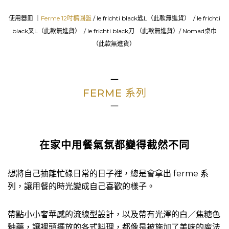
使用器皿 ｜
Ferme 12吋橢圓盤
/ le frichti black匙L（此款無進貨） / le frichti
black叉L（此款無進貨） / le frichti black刀 （此款無進貨）/ Nomad桌巾
（此款無進貨）
－
FERME 系列
－
在家中用餐氣氛都變得截然不同
想將自己抽離忙碌日常的日子裡，總是會拿出 ferme 系
列，讓用餐的時光變成自己喜歡的樣子。
帶點小小奢華感的流線型設計，以及帶有光澤的白／焦糖色
釉藥，讓裡頭擺放的各式料理，都像是被施加了美味的魔法