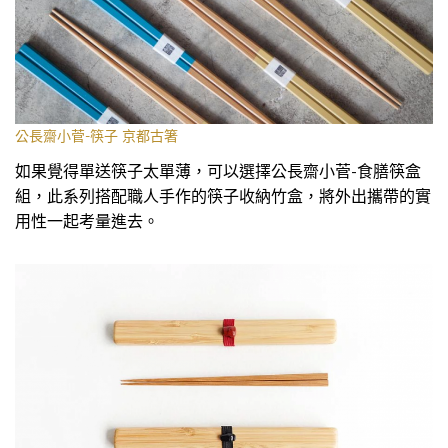
公長齋小菅-筷子 京都古箸
如果覺得單送筷子太單薄，可以選擇公長齋小菅-食膳筷盒
組，此系列搭配職人手作的筷子收納竹盒，將外出攜帶的實
用性一起考量進去。