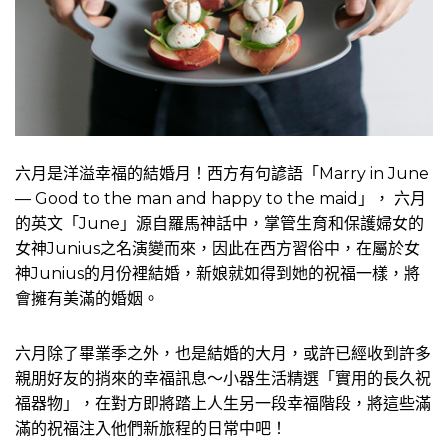
六月是洋溢幸福的結婚月！西方有句諺語「Marry in June
— Good to the man and happy to the maid」， 六月
的英文「June」源自羅馬神話中，掌管生育和保護婦女的
女神Junius之名演變而來，因此在西方習俗中，在屬於女
神Junius的月份裡結婚，新娘就如得到她的祝福一樣，將
會擁有美滿的婚姻。
六月除了畢業季之外，也是結婚的大月，或許已經收到許多
親朋好友的捎來的幸福訊息～小器生活精選「實用的長久祝
福器物」，在對方即將踏上人生另一段幸福階段，將這些滿
滿的祝福注入他們新旅程的日常中吧！