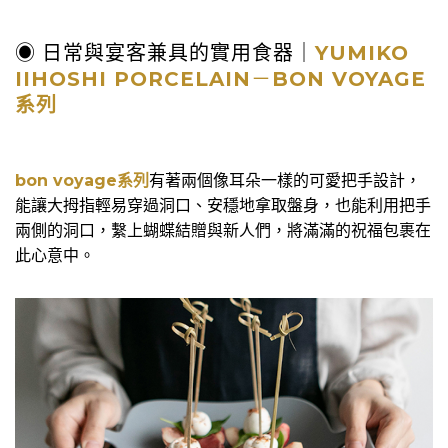
◉ 日常與宴客兼具的實用食器｜
YUMIKO
IIHOSHI PORCELAIN
－
BON VOYAGE
系列
bon voyage系列
有著兩個像耳朵一樣的可愛把手設計，
能讓大拇指輕易穿過洞口、安穩地拿取盤身，也能利用把手
兩側的洞口，繫上蝴蝶結贈與新人們，將滿滿的祝福包裹在
此心意中。