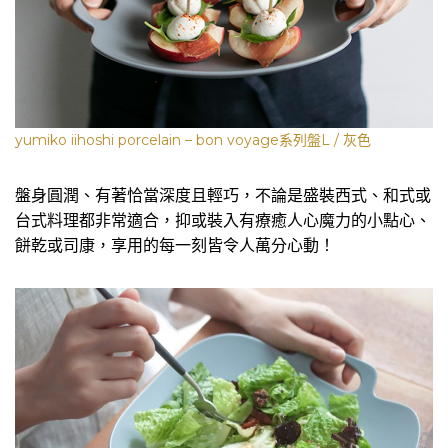
yumiko iihoshi porcelain – bon voyage系列盤L / 灰色
盤身圓潤、有著恰當深度且輕巧，不論是盛裝西式、和式或
台式料理都非常適合，抑或裝入有療癒人心魔力的小點心、
餅乾或司康，享用的每一刻皆令人萬分心動！