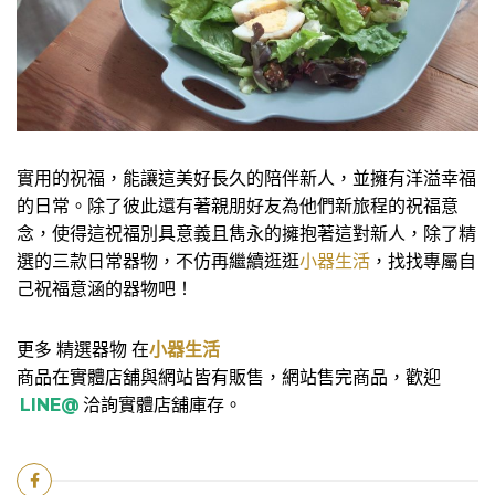
實用的祝福，能讓這美好長久的陪伴新人，並擁有洋溢幸福
的日常。除了彼此還有著親朋好友為他們新旅程的祝福意
念，使得這祝福別具意義且雋永的擁抱著這對新人，除了精
選的三款日常器物，不仿再繼續逛逛
小器生活
，找找專屬自
己祝福意涵的器物吧！
更多 精選器物 在
小器生活
商品在實體店舖與網站皆有販售，網站售完商品，歡迎
LINE@
洽詢實體店舖庫存。