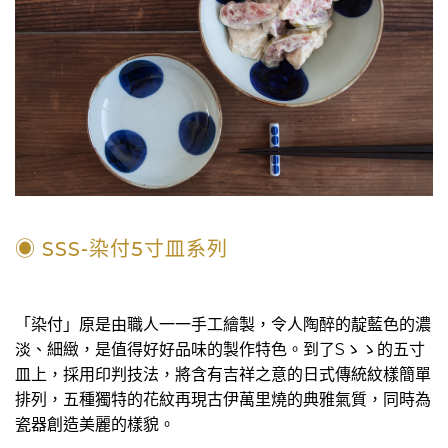
◉ SSS-染付5寸皿系列
「染付」原是由職人一一手工繪製，令人陶醉的靛藍色的濃
淡、細緻，是值得好好品味的製作特色。到了Sゝゝ的五寸
皿上，採用印判技法，將含有吉祥之意的日式傳統紋樣簡單
排列，五種獨特的花紋再現古伊萬里燒的典雅氣質，同時為
瓷器創造美麗的樣貌。