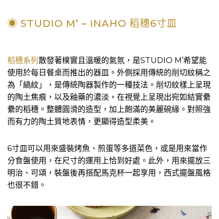
◉ STUDIO M’ – INAHO 稻穗6寸皿
稻穗系列
散發著樸實且溫暖的氣氛，是STUDIO M’希望能
使用於每日餐桌而推出的器皿。外側採用傳統的削切紋稱之
為「縞紋」，是傳統陶器製作的一種技法。削切紋樣上呈現
的陶土焦痕，以及釉藥的濃淡，在視覺上呈現出宛如結實纍
纍的稻穗。整體圓滑的造型，加上飽滿的美麗碗緣。對照強
而有力的陶土質地表情，更顯得造型柔美。
6寸皿可以用來盛裝烤魚、煎蛋等多道菜色，或是用來當作
分食盤使用，在尺寸的運用上恰到好處。此外，用來擺放三
明治、可頌，裝盤後再搭配馬克杯一起享用，西式擺盤風格
也很不錯。