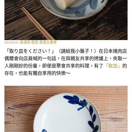
KIHARA-吳須染 取皿 吳須大唐草
「取り皿をください！」（請給我小盤子！）在日本燒肉店
偶爾會向店員喊的一句話，在與親友共享的烤爐上，夾取一
人剛剛好的份量，即使是聚會共享的料理，有了
「取皿」
的
存在，也能有獨自享用的快樂～