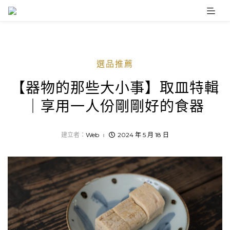
Skip
to
content
選品推薦
【器物的那些大小事】取皿特輯
｜享用一人份剛剛好的食器
建立者：
Web
2024 年 5 月 18 日