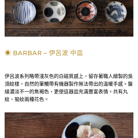
◉ BARBAR – 伊呂波 中皿
伊呂波系列略帶淺灰色的白磁質感上，留存著職人繪製的吳
須紋樣，自然的筆觸帶有機器製作無法帶出的溫暖手感。盤
緣濃淡不一的焦褐色，更使這器皿充滿豐富表情。共有丸
紋、菊紋兩種花色。