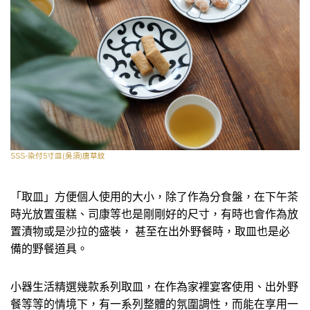
SSS-染付5寸皿(吳須)唐草紋
「取皿」方便個人使用的大小，除了作為分食盤，在下午茶
時光放置蛋糕、司康等也是剛剛好的尺寸，有時也會作為放
置漬物或是沙拉的盛裝， 甚至在出外野餐時，取皿也是必
備的野餐道具。
小器生活精選幾款系列取皿，在作為家裡宴客使用、出外野
餐等等的情境下，有一系列整體的氛圍調性，而能在享用一