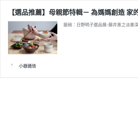
【選品推薦】母親節特輯－ 為媽媽創造 家的
飯碗：日野明子選品展-藤井憲之淡墨深缽(1
小器通信