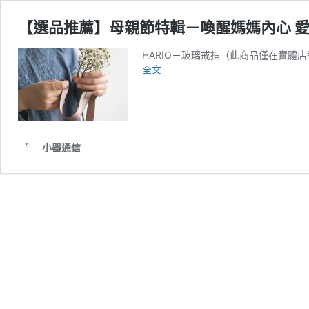
【選品推薦】母親節特輯－喚醒媽媽內心 
HARIO－玻璃戒指（此商品僅在實體店
【選
全文
品
推
薦】
母
親
小器通信
節
特
輯
－
喚
醒
媽
媽
內
心
愛