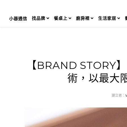
Skip
to
content
找品牌
餐桌上
廚房裡
生活家居
小器通信
【BRAND STOR
術，以最大
建立者：