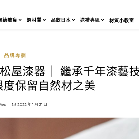
書籍雜貨
選材質
品飲日本
送禮專區
材質小教室
品牌專欄
Y】松屋漆器｜ 繼承千年漆藝
限度保留自然材之美
Web
2022 年 1 月 21 日