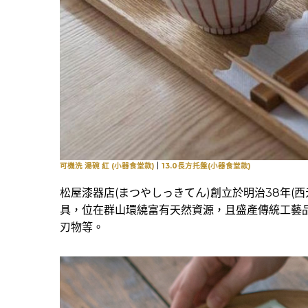
可機洗 湯碗 紅 (小器食堂款)
｜
13.0長方托盤(小器食堂款)
松屋漆器店(まつやしっきてん)創立於明治38年(西
具，位在群山環繞富有天然資源，且盛產傳統工藝
刃物等。