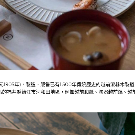
元1905年)，製造、販售已有1,500年傳統歷史的越前漆器木製道
品的福井縣鯖江市河和田地區，例如越前和紙、陶器越前燒、越