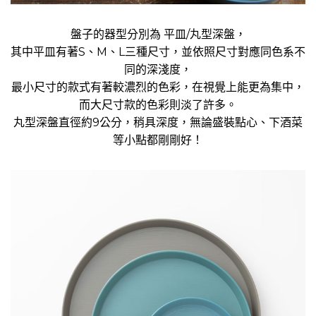
盤子的器型分別為 平皿/丸型深盤，
其中平皿有著S、M、L三種尺寸，並依照尺寸對應同色系不
同的深淺度，
最小尺寸的款式有著較濃烈的色彩，在視覺上能更為集中，
而大尺寸款的色彩則淡了許多。
丸型深盤直徑約9公分，稍具深度，無論盛裝點心、下酒菜
等小點都剛剛好！