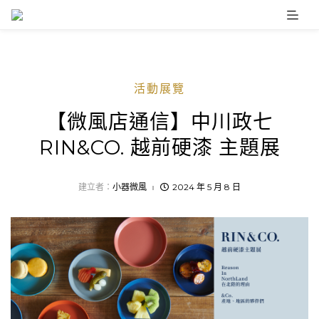
Skip
to
content
活動展覽
【微風店通信】中川政七
RIN&CO. 越前硬漆 主題展
建立者：
小器微風
2024 年 5 月 8 日