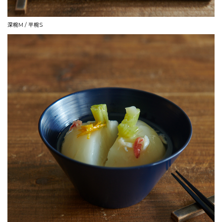
深椀M / 平椀S