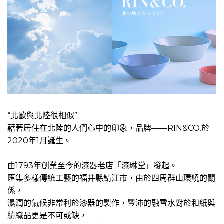
“北歐與北陸很相似”
藉著居住在北陸的人們心中的印象，品牌——RIN&CO.於
2020年1月誕生。
由1793年創業至今的漆器老店「漆琳堂」發起。
匯集多樣傳統工藝的福井縣鯖江市，由於四周群山環繞的關
係，
濕潤的氣候非常利於漆器的製作，豐沛的融雪水對於和紙與
紡織品更是不可或缺，