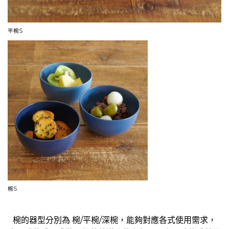
平椀S
椀S
椀的器型分別為 椀/平椀/深椀，能夠對應各式使用需求，